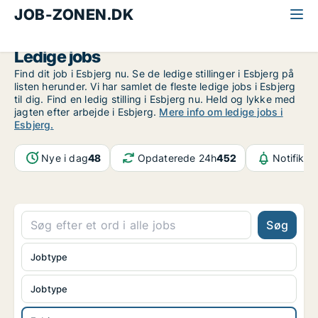
JOB-ZONEN.DK
Alle jobs
Sydjylland
Esbjerg
Ledige jobs
Find dit job i Esbjerg nu. Se de ledige stillinger i Esbjerg på
listen herunder. Vi har samlet de fleste ledige jobs i Esbjerg
til dig. Find en ledig stilling i Esbjerg nu. Held og lykke med
jagten efter arbejde i Esbjerg.
Mere info om ledige jobs i
Esbjerg.
Nye i dag
48
Opdaterede 24h
452
Notifikat
Søg
Jobtype
Jobtype