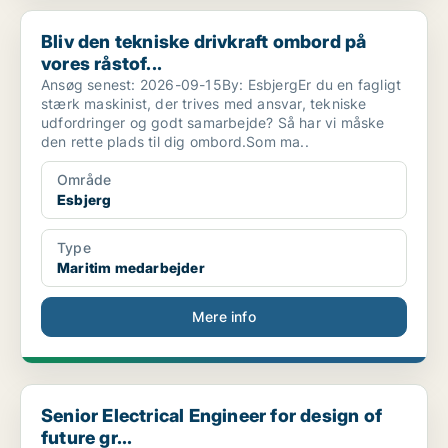
Bliv den tekniske drivkraft ombord på vores råstof...
Bliv den tekniske drivkraft ombord på
vores råstof...
Ansøg senest: 2026-09-15By: EsbjergEr du en fagligt
stærk maskinist, der trives med ansvar, tekniske
udfordringer og godt samarbejde? Så har vi måske
den rette plads til dig ombord.Som ma..
Område
Esbjerg
Type
Maritim medarbejder
Mere info
Senior Electrical Engineer for design of future gr...
Senior Electrical Engineer for design of
future gr...