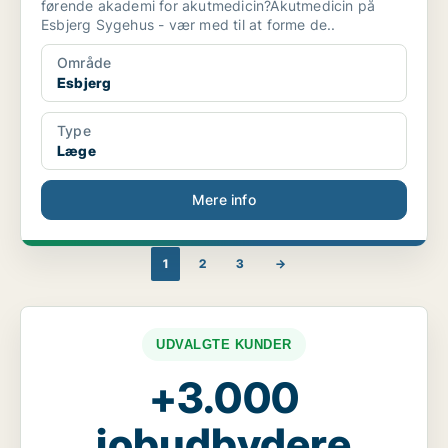
førende akademi for akutmedicin?Akutmedicin på
Esbjerg Sygehus - vær med til at forme de..
Område
Esbjerg
Type
Læge
Mere info
1
2
3
→
UDVALGTE KUNDER
+3.000
jobudbydere