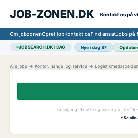
JOB-ZONEN.DK
Kontakt os på v
Om jobzonen
Opret job
Kontakt os
Find ansat
Jobs på 
JOBSEARCH.DK I DAG
Nye i dag
87
Opdater
Alle jobs
Kontor, handel og service
Logistikmedarbejder
Få adgang til dette og andre jobs for 19 
⚡Se alle