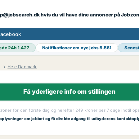
ip@jobsearch.dk hvis du vil have dine annoncer på Jobzo
facebook
ede 24h
1.427
Notifikationer om nye jobs
5.561
Senes
Hele Danmark
Få yderligere info om stillingen
kroner for den første dag og herefter 249 kroner per 7 dage indtil op
 oplysninger om jobbet og få direkte adgang til udbyderens kontaktopl