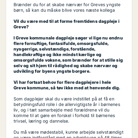
Brænder du for at skabe nærvær for Greves yngste
børn, så kan du måske blive vores næste kollega
Vil du være med til at forme fremtidens dagpleje i
Greve?
I Greve kommunale dagpleje søger vi lige nu endnu
flere fornuftige, fantasifulde
,
omsorgsfulde,
nysgerrige, selvstændige, forstående,
handlekraftige og ikke mindst kærlige og
omsorgsfulde voksne, som brænder for at stille sig
selv og sit hjem til rådighed og skabe nærvær og
udvikling for byens yngste borgere.
Vi har fortsat behov for flere dagplejere i hele
Greve kommune, så tøv ikke med at henvende dig.
Som dagplejer skal du være indstillet på at få en
betydningsfuld rolle i de allervigtigste år i børnenes
liv, og i tæt samarbejde med forældrene vil du
komme til at gøre en forskel i forhold til børnenes
trivsel, læring og dannelse.
Du må være mødestabil, kunne arbejde selvstændigt
og være indforstået med en arbejdsuge på 48 timer