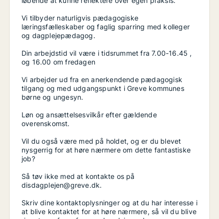
løbende at kunne reflektere over egen praksis.
Vi tilbyder naturligvis pædagogiske
læringsfælleskaber og faglig sparring med kolleger
og dagplejepædagog.
Din arbejdstid vil være i tidsrummet fra 7.00-16.45 ,
og 16.00 om fredagen
Vi arbejder ud fra en anerkendende pædagogisk
tilgang og med udgangspunkt i Greve kommunes
børne og ungesyn.
Løn og ansættelsesvilkår efter gældende
overenskomst.
Vil du også være med på holdet, og er du blevet
nysgerrig for at høre nærmere om dette fantastiske
job?
Så tøv ikke med at kontakte os på
disdagplejen@greve.dk.
Skriv dine kontaktoplysninger og at du har interesse i
at blive kontaktet for at høre nærmere, så vil du blive