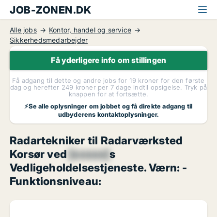
JOB-ZONEN.DK
Alle jobs
Kontor, handel og service
Sikkerhedsmedarbejder
Få yderligere info om stillingen
Få adgang til dette og andre jobs for 19 kroner for den første
dag og herefter 249 kroner per 7 dage indtil opsigelse. Tryk på
knappen for at fortsætte.
⚡Se alle oplysninger om jobbet og få direkte adgang til
udbyderens kontaktoplysninger.
Radartekniker til Radarværksted
Korsør ved
[xxxxx]
s
Vedligeholdelsestjeneste. Værn: -
Funktionsniveau: