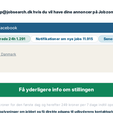
ip@jobsearch.dk hvis du vil have dine annoncer på Jobzo
facebook
rede 24h
1.291
Notifikationer om nye jobs
11.915
Sene
e Danmark
Få yderligere info om stillingen
kroner for den første dag og herefter 249 kroner per 7 dage indtil op
 oplysninger om jobbet og få direkte adgang til udbyderens kontaktopl