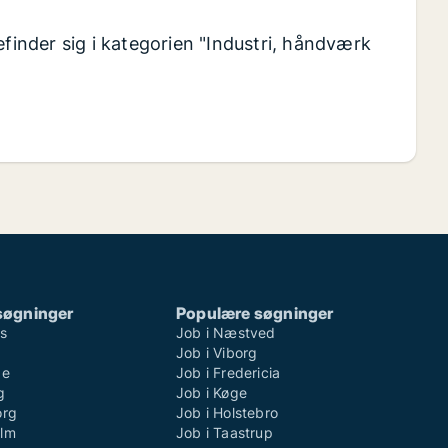
efinder sig i kategorien "Industri, håndværk
søgninger
Populære søgninger
ns
Job i Næstved
Job i Viborg
de
Job i Fredericia
g
Job i Køge
org
Job i Holstebro
olm
Job i Taastrup