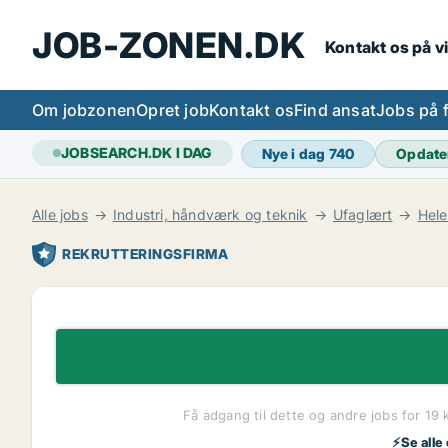
JOB-ZONEN.DK
Kontakt os på v
Om jobzonen
Opret job
Kontakt os
Find ansat
Jobs på 
JOBSEARCH.DK I DAG
Nye i dag
740
Opdate
Alle jobs
Industri, håndværk og teknik
Ufaglært
Hel
REKRUTTERINGSFIRMA
Få adgang til dette og andre jobs for 19 
⚡Se alle