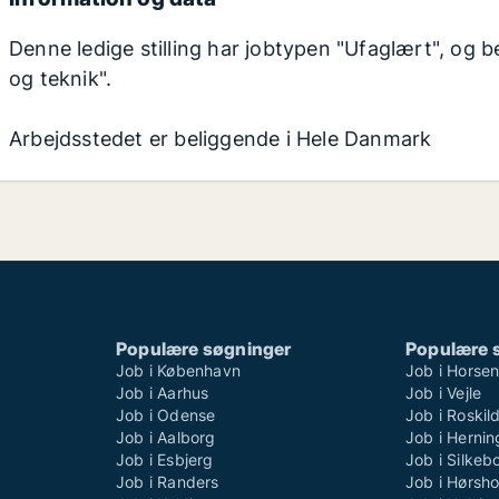
Denne ledige stilling har jobtypen "Ufaglært", og b
og teknik".
Arbejdsstedet er beliggende i Hele Danmark
Populære søgninger
Populære 
Job i København
Job i Horse
Job i Aarhus
Job i Vejle
Job i Odense
Job i Roskil
Job i Aalborg
Job i Hernin
Job i Esbjerg
Job i Silkeb
Job i Randers
Job i Hørsh