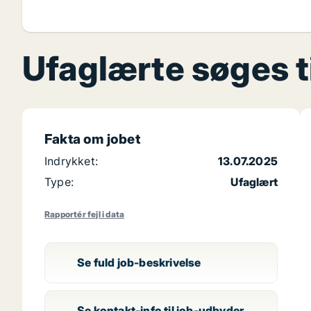
Ufaglærte søges ti
Fakta om jobet
Indrykket:
13.07.2025
Type:
Ufaglært
Rapportér fejl i data
Se fuld job-beskrivelse
Se kontakt-info til job-udbyder