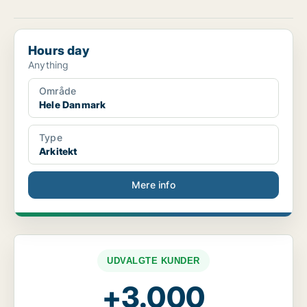
Hours day
Hours day
Anything
Område
Hele Danmark
Type
Arkitekt
Mere info
UDVALGTE KUNDER
+3.000