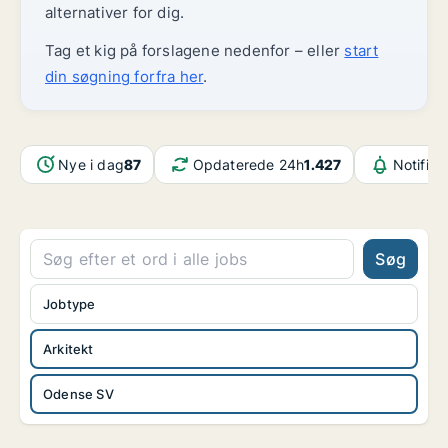
alternativer for dig.
Tag et kig på forslagene nedenfor – eller
start
din søgning forfra her
.
Nye i dag
87
Opdaterede 24h
1.427
Notifika
Søg
Jobtype
Arkitekt
Odense SV