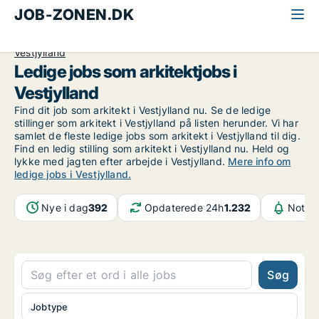
JOB-ZONEN.DK
Alle jobs
Industri, håndværk og teknik
Arkitekt
Vestjylland
Ledige jobs som arkitektjobs i
Vestjylland
Find dit job som arkitekt i Vestjylland nu. Se de ledige
stillinger som arkitekt i Vestjylland på listen herunder. Vi har
samlet de fleste ledige jobs som arkitekt i Vestjylland til dig.
Find en ledig stilling som arkitekt i Vestjylland nu. Held og
lykke med jagten efter arbejde i Vestjylland.
Mere info om
ledige jobs i Vestjylland.
Nye i dag
392
Opdaterede 24h
1.232
Notifi
Søg
Jobtype