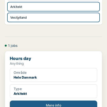
Arkitekt
Vestjylland
1 jobs
Hours day
Hours day
Anything
Område
Hele Danmark
Type
Arkitekt
Mere info