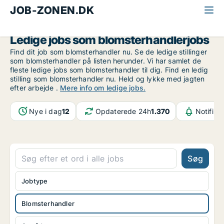
JOB-ZONEN.DK
Alle jobs
Detail, Restauration og Hotel
Blomsterhandler
Ledige jobs som blomsterhandlerjobs
Find dit job som blomsterhandler nu. Se de ledige stillinger
som blomsterhandler på listen herunder. Vi har samlet de
fleste ledige jobs som blomsterhandler til dig. Find en ledig
stilling som blomsterhandler nu. Held og lykke med jagten
efter arbejde .
Mere info om ledige jobs.
Nye i dag
12
Opdaterede 24h
1.370
Notifika
Søg
Jobtype
Blomsterhandler