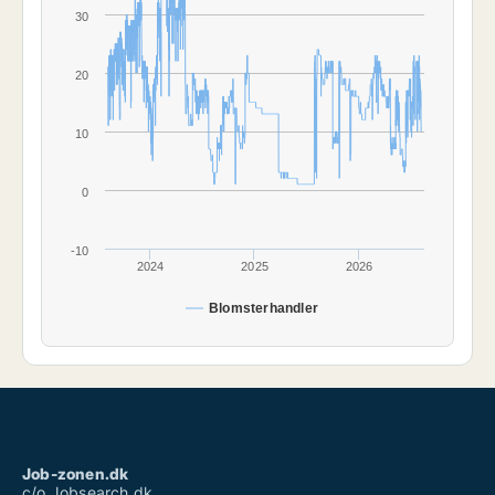
30
20
10
0
-10
2024
2025
2026
Blomsterhandler
Job-zonen.dk
c/o Jobsearch.dk