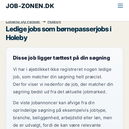
JOB-ZONEN.DK
Alle jobs
Kontor, handel og service
Børnepasser
Lolland og Falster
Holeby
Ledige jobs som børnepasserjobs i
Holeby
Disse job ligger tættest på din søgning
Vi har i øjeblikket ikke registreret nogen ledige
job, som matcher din søgning helt præcist.
Derfor viser vi nedenfor de job, der matcher din
søgning bedst ud fra det aktuelle jobmarked.
De viste jobannoncer kan afvige fra din
oprindelige søgning på eksempelvis jobtype,
branche, beliggenhed, arbejdstid eller løn, men
de er udvalgt, fordi de kan være relevante