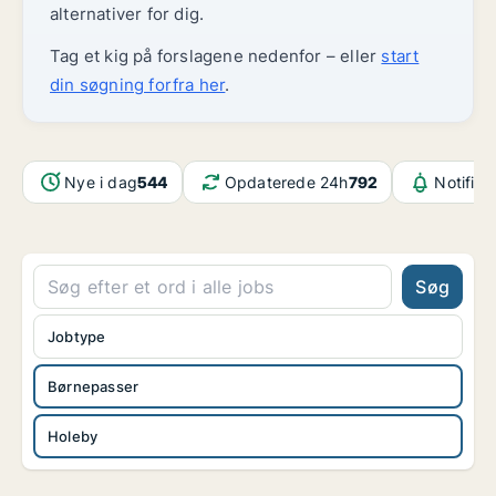
alternativer for dig.
Tag et kig på forslagene nedenfor – eller
start
din søgning forfra her
.
Nye i dag
544
Opdaterede 24h
792
Notifika
Søg
Jobtype
Børnepasser
Holeby