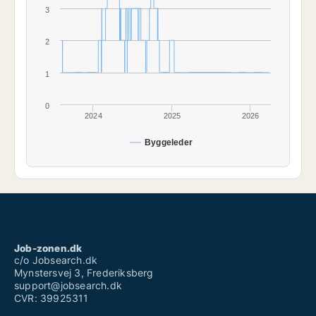
3
2
1
0
2024
2025
2026
Byggeleder
Job-zonen.dk
c/o Jobsearch.dk
Mynstersvej 3, Frederiksberg
support@jobsearch.dk
CVR: 39925311