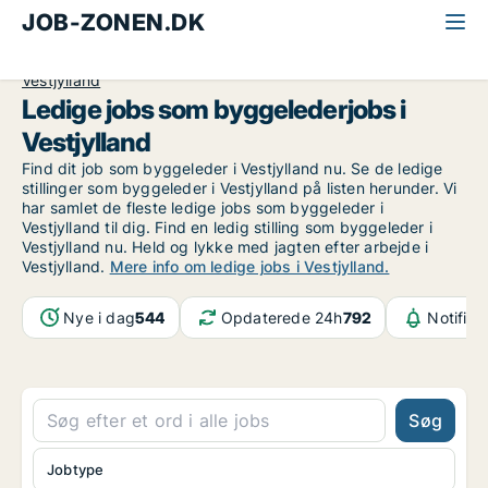
JOB-ZONEN.DK
Alle jobs
Industri, håndværk og teknik
Byggeleder
Vestjylland
Ledige jobs som byggelederjobs i
Vestjylland
Find dit job som byggeleder i Vestjylland nu. Se de ledige
stillinger som byggeleder i Vestjylland på listen herunder. Vi
har samlet de fleste ledige jobs som byggeleder i
Vestjylland til dig. Find en ledig stilling som byggeleder i
Vestjylland nu. Held og lykke med jagten efter arbejde i
Vestjylland.
Mere info om ledige jobs i Vestjylland.
Nye i dag
544
Opdaterede 24h
792
Notifika
Søg
Jobtype