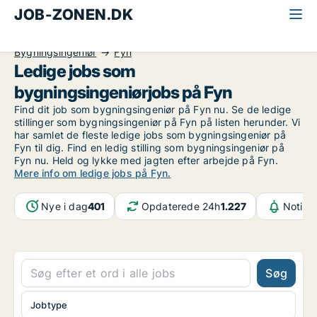
JOB-ZONEN.DK
Alle jobs
Industri, håndværk og teknik
Bygningsingeniør
Fyn
Ledige jobs som
bygningsingeniørjobs på Fyn
Find dit job som bygningsingeniør på Fyn nu. Se de ledige
stillinger som bygningsingeniør på Fyn på listen herunder. Vi
har samlet de fleste ledige jobs som bygningsingeniør på
Fyn til dig. Find en ledig stilling som bygningsingeniør på
Fyn nu. Held og lykke med jagten efter arbejde på Fyn.
Mere info om ledige jobs på Fyn.
Nye i dag
401
Opdaterede 24h
1.227
Notifik
Søg
Jobtype