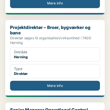
Mere info
Projektdirektør – Broer, bygværker og bane
Projektdirektør – Broer, bygværker og
bane
Direktør søges til organisation/virksomhed i 7400
Herning
Område
Herning
Type
Direktør
Mere info
Senior Manager Operational Control Center (OCC)
Senior Manager Operational Control