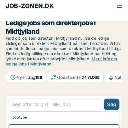
JOB-ZONEN.DK
Alle jobs
Ledelse og personale
Direktør
Midtjylland
Ledige jobs som direktørjobs i
Midtjylland
Find dit job som direktør i Midtjylland nu. Se de ledige
stillinger som direktør i Midtjylland på listen herunder. Vi har
samlet de fleste ledige jobs som direktør i Midtjylland til dig.
Find en ledig stilling som direktør i Midtjylland nu. Held og
lykke med jagten efter arbejde i Midtjylland.
Mere info om
ledige jobs i Midtjylland.
Nye i dag
158
Opdaterede 24h
1.055
Notifi
Søg
Jobtype