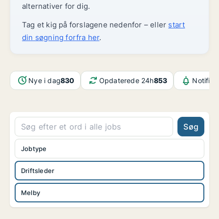
alternativer for dig.
Tag et kig på forslagene nedenfor – eller
start
din søgning forfra her
.
Nye i dag
830
Opdaterede 24h
853
Notifika
Søg
Jobtype
Driftsleder
Melby