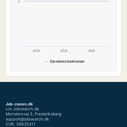
0
2024
2025
2026
Ejendomsfunktionær
Job-zonen.dk
c/o Jobsearch.dk
Mynstersvej 3, Frederiksberg
support@jobsearch.dk
CVR: 39925311