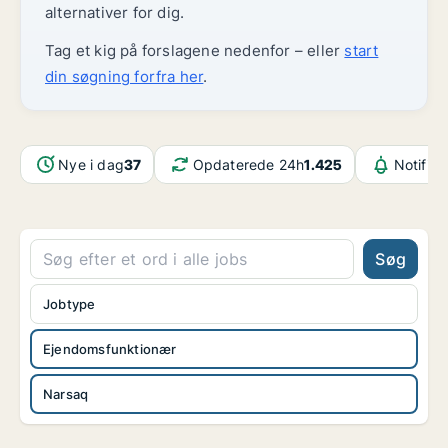
alternativer for dig.
Tag et kig på forslagene nedenfor – eller
start
din søgning forfra her
.
Nye i dag
37
Opdaterede 24h
1.425
Notifika
Søg
Jobtype
Ejendomsfunktionær
Narsaq