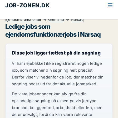
JOB-ZONEN.DK
Alle jobs
Kontor, handel og service
Ejendomsfunktionær
Grønland
Narsaq
Ledige jobs som
ejendomsfunktionærjobs i Narsaq
Disse job ligger tættest på din søgning
Vi har i øjeblikket ikke registreret nogen ledige
job, som matcher din søgning helt præcist.
Derfor viser vi nedenfor de job, der matcher din
søgning bedst ud fra det aktuelle jobmarked.
De viste jobannoncer kan afvige fra din
oprindelige søgning på eksempelvis jobtype,
branche, beliggenhed, arbejdstid eller løn, men
de er udvalgt, fordi de kan være relevante