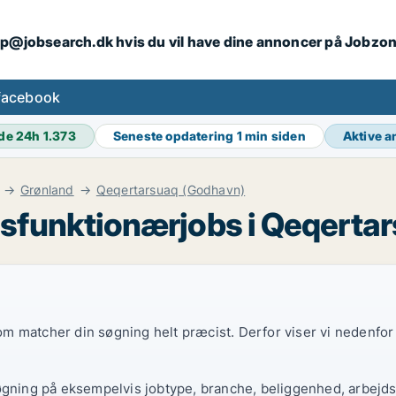
ip@jobsearch.dk hvis du vil have dine annoncer på Jobzo
facebook
de 24h
1.373
Seneste opdatering
1 min siden
Aktive 
Grønland
Qeqertarsuaq (Godhavn)
sfunktionærjobs i Qeqerta
 som matcher din søgning helt præcist. Derfor viser vi nedenfo
øgning på eksempelvis jobtype, branche, beliggenhed, arbejdst