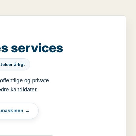
s services
elser årligt
offentlige og private
edre kandidater.
esmaskinen →