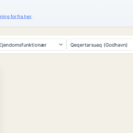
ning forfra her
.
Ejendomsfunktionær
Qeqertarsuaq (Godhavn)