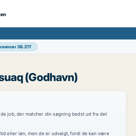
nen
annoncer
36.217
rsuaq (Godhavn)
r de job, der matcher din søgning bedst ud fra det
id eller løn, men de er udvalgt, fordi de kan være