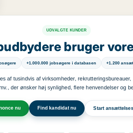
UDVALGTE KUNDER
budbydere bruger vore
obsøgere
+1.000.000 jobsøgere i databasen
+1.200 ansætt
s af tusindvis af virksomheder, rekrutteringsbureauer, 
mv., der ønsker høj synlighed, flere henvendelser og b
nnonce nu
Find kandidat nu
Start ansættels