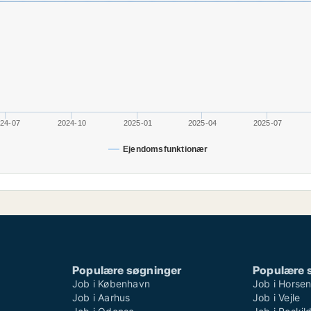
24-07
2024-10
2025-01
2025-04
2025-07
Ejendomsfunktionær
Populære søgninger
Populære 
Job i København
Job i Horse
Job i Aarhus
Job i Vejle