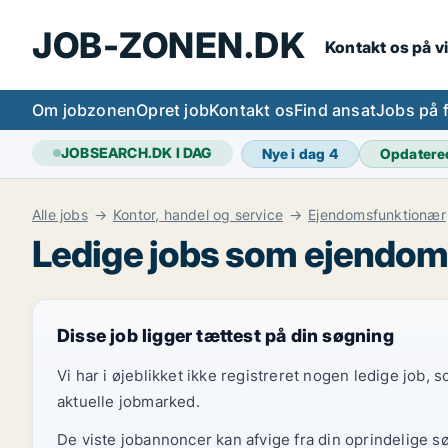
JOB-ZONEN.DK
Kontakt os på v
Om jobzonen
Opret job
Kontakt os
Find ansat
Jobs på 
JOBSEARCH.DK I DAG
Nye i dag
4
Opdatere
Alle jobs
Kontor, handel og service
Ejendomsfunktionær
Ledige jobs som ejendom
Disse job ligger tættest på din søgning
Vi har i øjeblikket ikke registreret nogen ledige job,
aktuelle jobmarked.
De viste jobannoncer kan afvige fra din oprindelige s