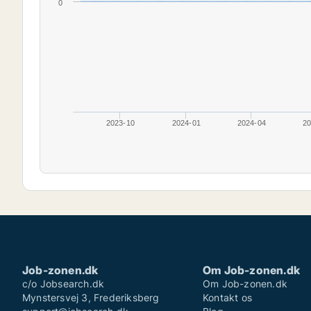
0
2023-10
2024-01
2024-04
20
Job-zonen.dk
Om Job-zonen.dk
c/o Jobsearch.dk
Om Job-zonen.dk
Mynstersvej 3, Frederiksberg
Kontakt os