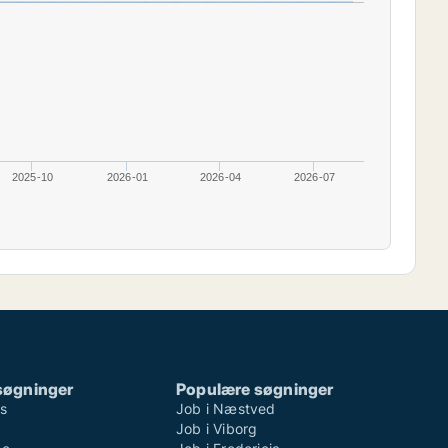
2025-10
2026-01
2026-04
2026-07
søgninger
Populære søgninger
ns
Job i Næstved
Job i Viborg