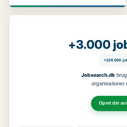
+3.000 jo
+100.000 j
Jobsearch.dk
bruge
organisationer 
Opret din a