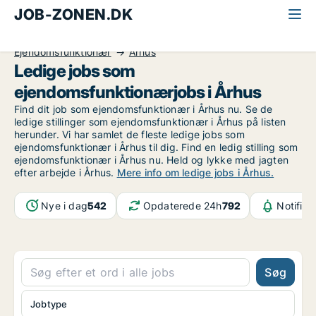
JOB-ZONEN.DK
Alle jobs
Kontor, handel og service
Ejendomsfunktionær
Århus
Ledige jobs som
ejendomsfunktionærjobs i Århus
Find dit job som ejendomsfunktionær i Århus nu. Se de
ledige stillinger som ejendomsfunktionær i Århus på listen
herunder. Vi har samlet de fleste ledige jobs som
ejendomsfunktionær i Århus til dig. Find en ledig stilling som
ejendomsfunktionær i Århus nu. Held og lykke med jagten
efter arbejde i Århus.
Mere info om ledige jobs i Århus.
Nye i dag
542
Opdaterede 24h
792
Notifika
Søg
Jobtype