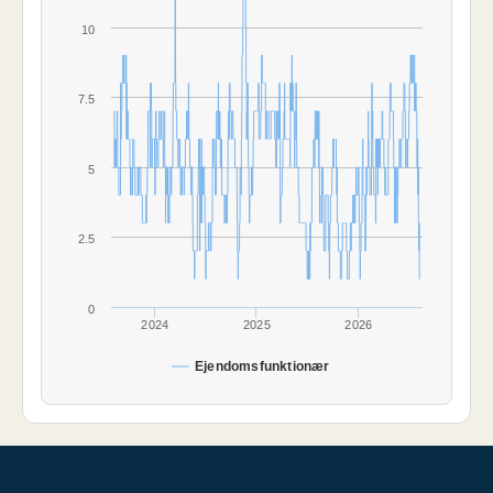
10
7.5
5
2.5
0
2024
2025
2026
Ejendomsfunktionær