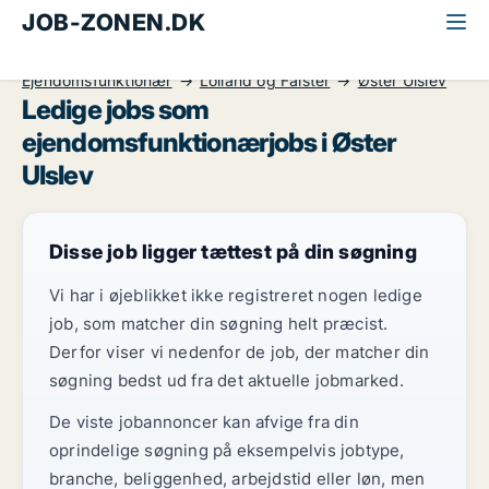
JOB-ZONEN.DK
Alle jobs
Kontor, handel og service
Ejendomsfunktionær
Lolland og Falster
Øster Ulslev
Ledige jobs som
ejendomsfunktionærjobs i Øster
Ulslev
Disse job ligger tættest på din søgning
Vi har i øjeblikket ikke registreret nogen ledige
job, som matcher din søgning helt præcist.
Derfor viser vi nedenfor de job, der matcher din
søgning bedst ud fra det aktuelle jobmarked.
De viste jobannoncer kan afvige fra din
oprindelige søgning på eksempelvis jobtype,
branche, beliggenhed, arbejdstid eller løn, men