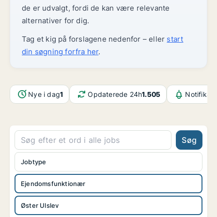
de er udvalgt, fordi de kan være relevante
alternativer for dig.
Tag et kig på forslagene nedenfor – eller
start
din søgning forfra her
.
Nye i dag
1
Opdaterede 24h
1.505
Notifikat
Søg
Jobtype
Ejendomsfunktionær
Øster Ulslev