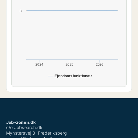
0
2024
2025
2026
Ejendomsfunktionær
Job-zonen.dk
c/o Jobsearch.dk
Mynstersvej 3, Frederiksberg