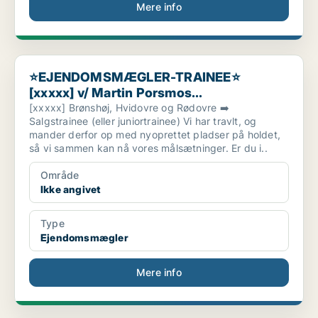
Mere info
⭐EJENDOMSMÆGLER-TRAINEE⭐ [xxxxx] v/ Martin Porsmos...
⭐EJENDOMSMÆGLER-TRAINEE⭐
[xxxxx] v/ Martin Porsmos...
[xxxxx] Brønshøj, Hvidovre og Rødovre ➡️
Salgstrainee (eller juniortrainee) Vi har travlt, og
mander derfor op med nyoprettet pladser på holdet,
så vi sammen kan nå vores målsætninger. Er du i..
Område
Ikke angivet
Type
Ejendomsmægler
Mere info