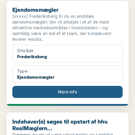
Ejendomsmægler
Ejendomsmægler
[xxxxx] Frederiksberg Er du en ambitiøs
ejendomsmægler, der vil arbejde i et af de mest
attraktive markedsområder i hovedstaden – og
samtidig være en del af et team, der konsekvent
leverer resulta..
Område
Frederiksberg
Type
Ejendomsmægler
Mere info
Indehaver(e) søges til opstart af hhv. RealMæglern...
Indehaver(e) søges til opstart af hhv.
RealMæglern...
Drømmer du om at være selvstændig og samtidig