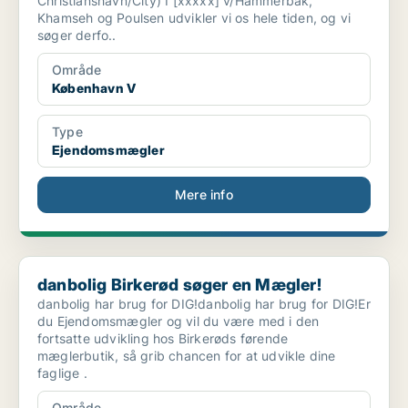
Christianshavn/City) I [xxxxx] v/Hammerbak,
Khamseh og Poulsen udvikler vi os hele tiden, og vi
søger derfo..
Område
København V
Type
Ejendomsmægler
Mere info
danbolig Birkerød søger en Mægler!
danbolig Birkerød søger en Mægler!
danbolig har brug for DIG!danbolig har brug for DIG!Er
du Ejendomsmægler og vil du være med i den
fortsatte udvikling hos Birkerøds førende
mæglerbutik, så grib chancen for at udvikle dine
faglige .
Område