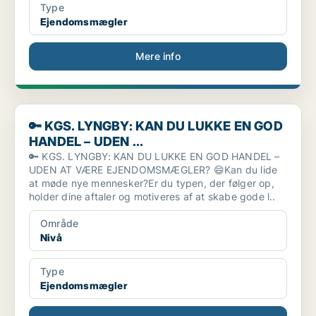
Type
Ejendomsmægler
Mere info
🔑 KGS. LYNGBY: KAN DU LUKKE EN GOD HANDEL – UDEN ...
🔑 KGS. LYNGBY: KAN DU LUKKE EN GOD
HANDEL – UDEN ...
🔑 KGS. LYNGBY: KAN DU LUKKE EN GOD HANDEL –
UDEN AT VÆRE EJENDOMSMÆGLER? 😄Kan du lide
at møde nye mennesker?Er du typen, der følger op,
holder dine aftaler og motiveres af at skabe gode l..
Område
Nivå
Type
Ejendomsmægler