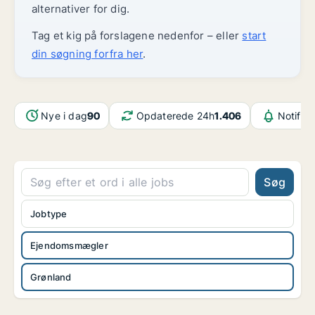
alternativer for dig.
Tag et kig på forslagene nedenfor – eller
start
din søgning forfra her
.
Nye i dag
90
Opdaterede 24h
1.406
Notifik
Søg
Jobtype
Ejendomsmægler
Grønland