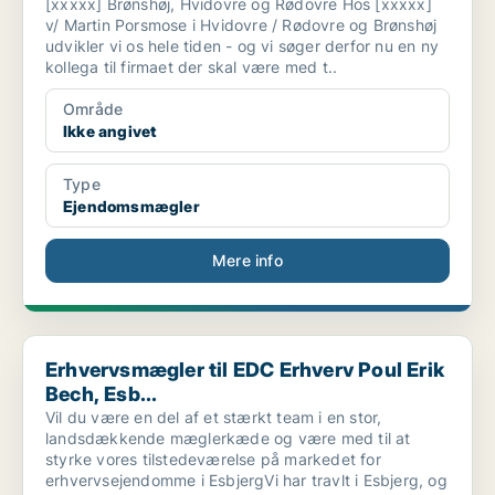
[xxxxx] Brønshøj, Hvidovre og Rødovre Hos [xxxxx]
v/ Martin Porsmose i Hvidovre / Rødovre og Brønshøj
udvikler vi os hele tiden - og vi søger derfor nu en ny
kollega til firmaet der skal være med t..
Område
Ikke angivet
Type
Ejendomsmægler
Mere info
Erhvervsmægler til EDC Erhverv Poul Erik Bech, Esb...
Erhvervsmægler til EDC Erhverv Poul Erik
Bech, Esb...
Vil du være en del af et stærkt team i en stor,
landsdækkende mæglerkæde og være med til at
styrke vores tilstedeværelse på markedet for
erhvervsejendomme i EsbjergVi har travlt i Esbjerg, og