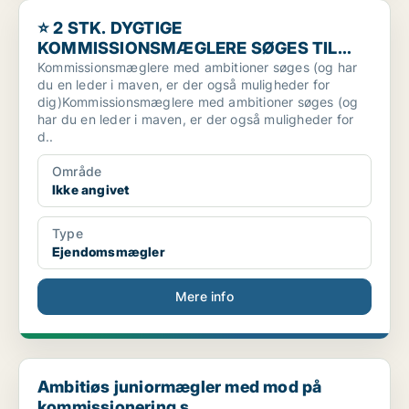
⭐ 2 STK. DYGTIGE KOMMISSIONSMÆGLERE SØGES TIL HOME.
⭐ 2 STK. DYGTIGE
KOMMISSIONSMÆGLERE SØGES TIL
HOME...
Kommissionsmæglere med ambitioner søges (og har
du en leder i maven, er der også muligheder for
dig)Kommissionsmæglere med ambitioner søges (og
har du en leder i maven, er der også muligheder for
d..
Område
Ikke angivet
Type
Ejendomsmægler
Mere info
Ambitiøs juniormægler med mod på kommissionering s...
Ambitiøs juniormægler med mod på
kommissionering s...