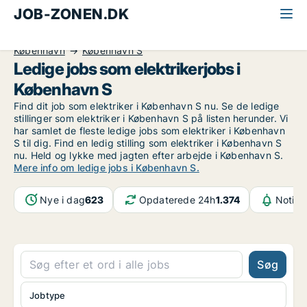
JOB-ZONEN.DK
Alle jobs
Industri, håndværk og teknik
Elektriker
København
København S
Ledige jobs som elektrikerjobs i
København S
Find dit job som elektriker i København S nu. Se de ledige
stillinger som elektriker i København S på listen herunder. Vi
har samlet de fleste ledige jobs som elektriker i København
S til dig. Find en ledig stilling som elektriker i København S
nu. Held og lykke med jagten efter arbejde i København S.
Mere info om ledige jobs i København S.
Nye i dag
623
Opdaterede 24h
1.374
Notifi
Søg
Jobtype