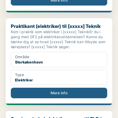
Mere info
Praktikant (elektriker) til [xxxxx] Teknik
Praktikant (elektriker) til [xxxxx] Teknik
Kom i praktik som elektriker i [xxxxx] TeknikEr du i
gang med GF2 på elektrikeruddannelsen? Kunne du
tænke dig at se hvad [xxxxx] Teknik kan tilbyde som
læreplads? [xxxxx] Teknik søger..
Område
Storkøbenhavn
Type
Elektriker
Mere info
Serviceminded elektriker søges til FLD i Brøndby