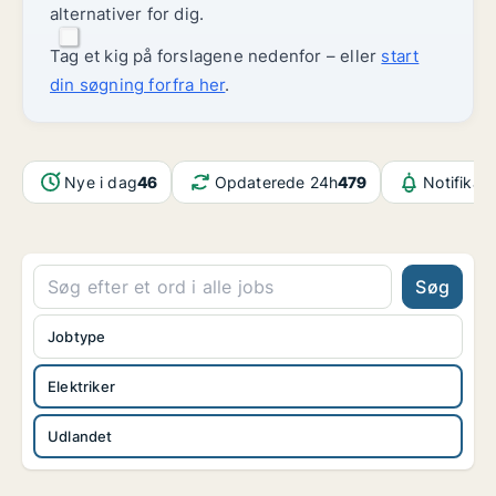
alternativer for dig.
Tag et kig på forslagene nedenfor – eller
start
din søgning forfra her
.
Nye i dag
46
Opdaterede 24h
479
Notifikat
Søg
Jobtype
Elektriker
Udlandet