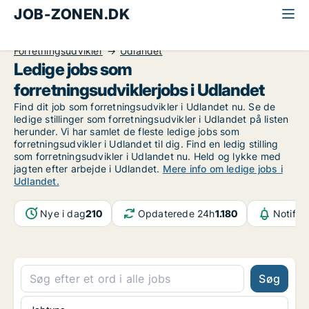
JOB-ZONEN.DK
Alle jobs
Kommunikation, marketing, salg
Forretningsudvikler
Udlandet
Ledige jobs som
forretningsudviklerjobs i Udlandet
Find dit job som forretningsudvikler i Udlandet nu. Se de
ledige stillinger som forretningsudvikler i Udlandet på listen
herunder. Vi har samlet de fleste ledige jobs som
forretningsudvikler i Udlandet til dig. Find en ledig stilling
som forretningsudvikler i Udlandet nu. Held og lykke med
jagten efter arbejde i Udlandet.
Mere info om ledige jobs i
Udlandet.
Nye i dag
210
Opdaterede 24h
1.180
Notifik
Søg