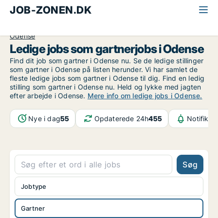
JOB-ZONEN.DK
Alle jobs
Industri, håndværk og teknik
Gartner
Odense
Ledige jobs som gartnerjobs i Odense
Find dit job som gartner i Odense nu. Se de ledige stillinger
som gartner i Odense på listen herunder. Vi har samlet de
fleste ledige jobs som gartner i Odense til dig. Find en ledig
stilling som gartner i Odense nu. Held og lykke med jagten
efter arbejde i Odense.
Mere info om ledige jobs i Odense.
Nye i dag
55
Opdaterede 24h
455
Notifikat
Søg
Jobtype
Gartner