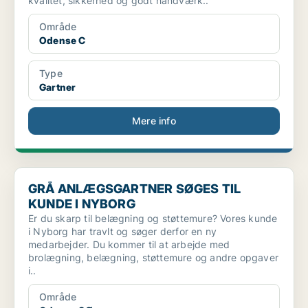
kvalitet, sikkerhed og godt håndværk..
Område
Odense C
Type
Gartner
Mere info
GRÅ ANLÆGSGARTNER SØGES TIL KUNDE I NYBORG
GRÅ ANLÆGSGARTNER SØGES TIL
KUNDE I NYBORG
Er du skarp til belægning og støttemure? Vores kunde
i Nyborg har travlt og søger derfor en ny
medarbejder. Du kommer til at arbejde med
brolægning, belægning, støttemure og andre opgaver
i..
Område