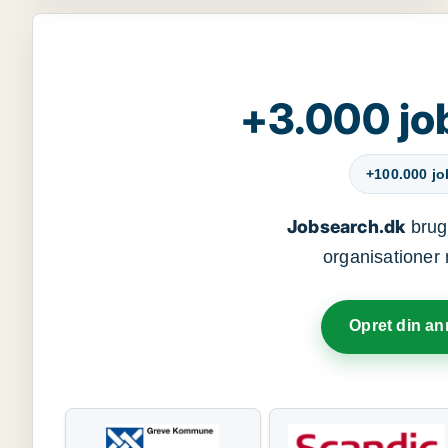
+3.000 jo
+100.000 j
Jobsearch.dk
bruge
organisationer 
Opret din a