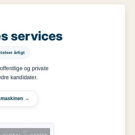
s services
elser årligt
offentlige og private
edre kandidater.
esmaskinen →