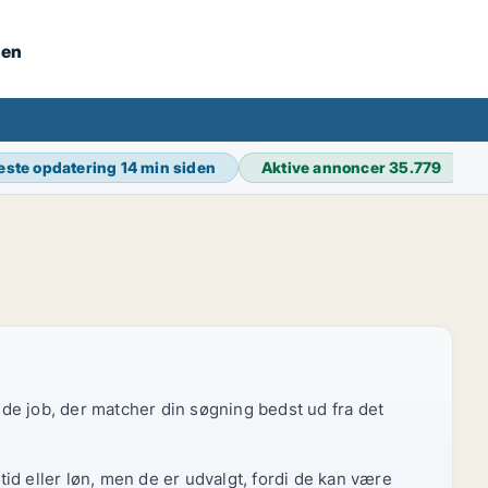
nen
este opdatering
14 min siden
Aktive annoncer
35.779
r de job, der matcher din søgning bedst ud fra det
id eller løn, men de er udvalgt, fordi de kan være