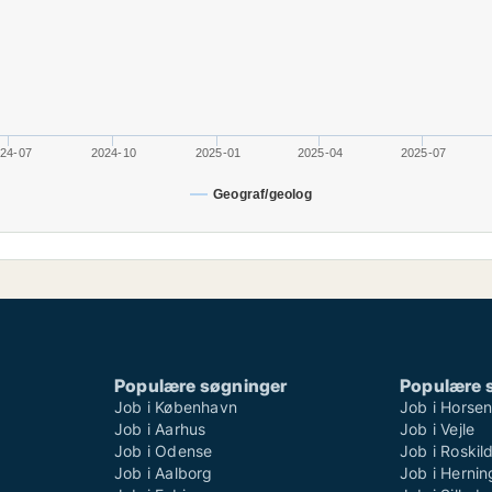
24-07
2024-10
2025-01
2025-04
2025-07
Geograf/geolog
Populære søgninger
Populære 
Job i København
Job i Horse
Job i Aarhus
Job i Vejle
Job i Odense
Job i Roskil
Job i Aalborg
Job i Hernin