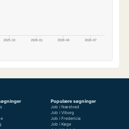
2025-10
2026-01
2026-04
2026-07
søgninger
Populære søgninger
ns
Job i Næstved
Job i Viborg
de
Job i Fredericia
g
Job i Køge