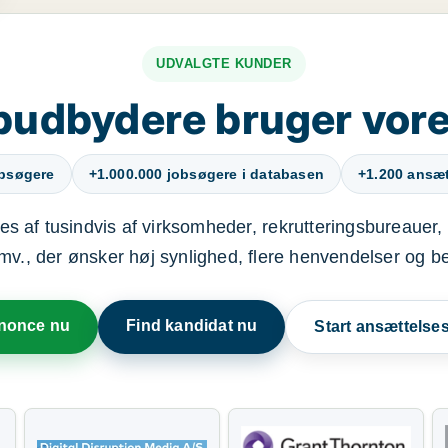
UDVALGTE KUNDER
budbydere bruger vore
obsøgere
+1.000.000 jobsøgere i databasen
+1.200 ansætt
s af tusindvis af virksomheder, rekrutteringsbureauer, 
mv., der ønsker høj synlighed, flere henvendelser og b
nnonce nu
Find kandidat nu
Start ansættels