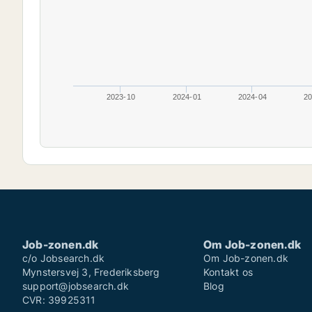
2023-10
2024-01
2024-04
20
Job-zonen.dk
Om Job-zonen.dk
c/o Jobsearch.dk
Om Job-zonen.dk
Mynstersvej 3, Frederiksberg
Kontakt os
support@jobsearch.dk
Blog
CVR: 39925311