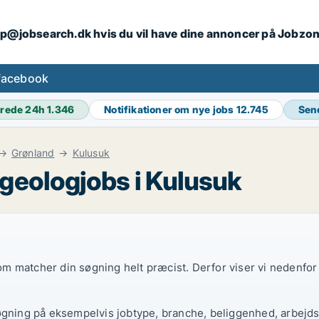
ip@jobsearch.dk hvis du vil have dine annoncer på Jobzo
facebook
rede 24h
1.346
Notifikationer om nye jobs
12.745
Sen
Grønland
Kulusuk
geologjobs i Kulusuk
 som matcher din søgning helt præcist. Derfor viser vi nedenfo
øgning på eksempelvis jobtype, branche, beliggenhed, arbejdst