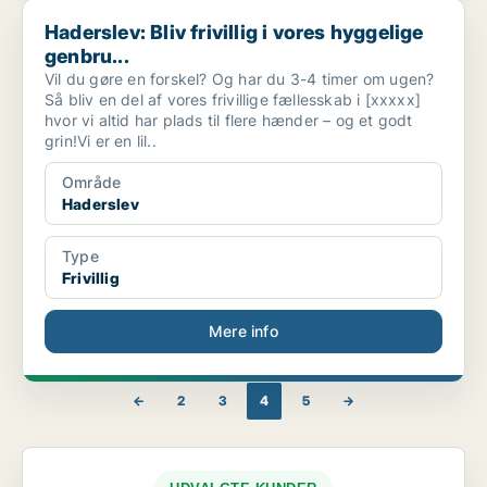
Haderslev: Bliv frivillig i vores hyggelige genbru...
Haderslev: Bliv frivillig i vores hyggelige
genbru...
Vil du gøre en forskel? Og har du 3-4 timer om ugen?
Så bliv en del af vores frivillige fællesskab i [xxxxx]
hvor vi altid har plads til flere hænder – og et godt
grin!Vi er en lil..
Område
Haderslev
Type
Frivillig
Mere info
←
2
3
4
5
→