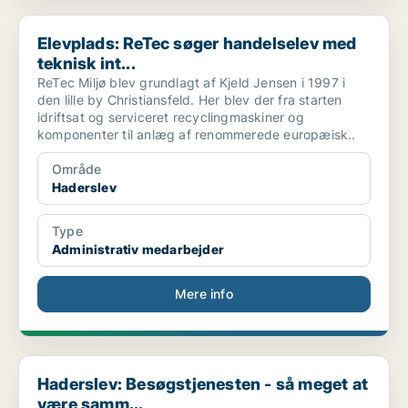
Elevplads: ReTec søger handelselev med teknisk int...
Elevplads: ReTec søger handelselev med
teknisk int...
ReTec Miljø blev grundlagt af Kjeld Jensen i 1997 i
den lille by Christiansfeld. Her blev der fra starten
idriftsat og serviceret recyclingmaskiner og
komponenter til anlæg af renommerede europæisk..
Område
Haderslev
Type
Administrativ medarbejder
Mere info
Haderslev: Besøgstjenesten - så meget at være samm...
Haderslev: Besøgstjenesten - så meget at
være samm...