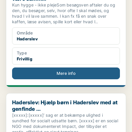
Kun hygge - ikke plejeSom besøgsven aftaler du og
den, du besøger, selv, hvor ofte I skal mødes, og
hvad I vil lave sammen. I kan fx få en snak over
kaffen, læse avisen, spille kort eller hvad I..
Område
Haderslev
Type
Frivillig
Mere info
Haderslev: Hjælp børn i Haderslev med at genfinde ...
Haderslev: Hjælp børn i Haderslev med at
genfinde ...
[xxxxx]:[xxxxx]’ sag er at bekæmpe ulighed i
sundhed for socialt udsatte børn. [xxxxx] er en social
NGO med dokumenteret Impact, der tilbyder et
gratis, effektivt og sjovt trænings..