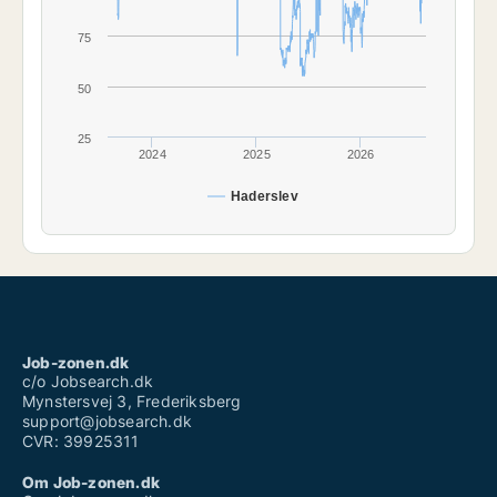
75
50
25
2024
2025
2026
Haderslev
Job-zonen.dk
c/o Jobsearch.dk
Mynstersvej 3, Frederiksberg
support@jobsearch.dk
CVR: 39925311
Om Job-zonen.dk