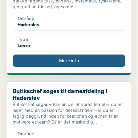
dække fagene tysk, engelsk, matematik, fysik/kemi,
geografi og biologi, og som ø..
Område
Haderslev
Type
Lærer
Mere info
Butikschef søges til dameafdeling i Haderslev
Butikschef søges til dameafdeling i
Haderslev
Butikschef søges – Bliv en del af vores team!Er du en
leder med en passion for detailhandel? Har du en
faglig baggrund inden for branchen og evnen til at
motivere et team? Så er det måske dig, .
Område