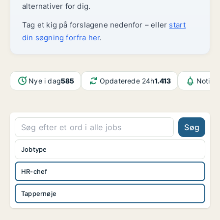
alternativer for dig.
Tag et kig på forslagene nedenfor – eller
start
din søgning forfra her
.
Nye i dag
585
Opdaterede 24h
1.413
Notifik
Søg
Jobtype
HR-chef
Tappernøje