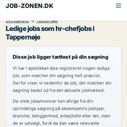
JOB-ZONEN.DK
Alle jobs
Ledelse og personale
HR-leder
Sydsjælland
Tappernøje
Ledige jobs som hr-chefjobs i
Tappernøje
Disse job ligger tættest på din søgning
Vi har i øjeblikket ikke registreret nogen ledige
job, som matcher din søgning helt præcist.
Derfor viser vi nedenfor de job, der matcher din
søgning bedst ud fra det aktuelle jobmarked.
De viste jobannoncer kan afvige fra din
oprindelige søgning på eksempelvis jobtype,
branche, beliggenhed, arbejdstid eller løn, men
de er udvalgt, fordi de kan være relevante