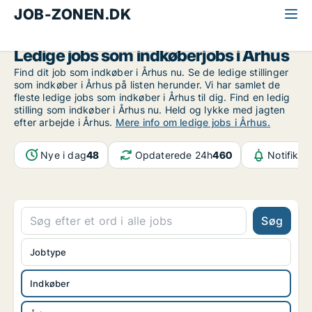
JOB-ZONEN.DK
Alle jobs
Økonomi og jura
Indkøber
Århus
Ledige jobs som indkøberjobs i Århus
Find dit job som indkøber i Århus nu. Se de ledige stillinger
som indkøber i Århus på listen herunder. Vi har samlet de
fleste ledige jobs som indkøber i Århus til dig. Find en ledig
stilling som indkøber i Århus nu. Held og lykke med jagten
efter arbejde i Århus.
Mere info om ledige jobs i Århus.
Nye i dag
48
Opdaterede 24h
460
Notifikat
Søg
Jobtype
Indkøber