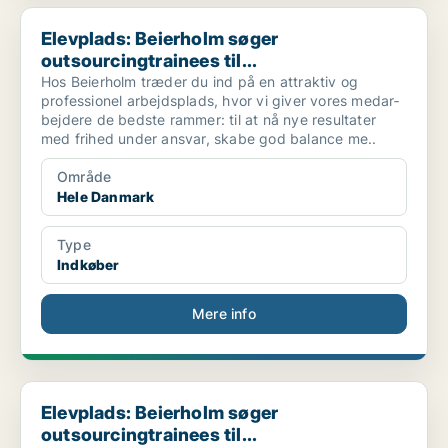
Elevplads: Beierholm søger outsourcingtrainees til...
Elevplads: Beierholm søger
outsourcingtrainees til...
Hos Beierholm træder du ind på en attraktiv og
professionel arbejdsplads, hvor vi giver vores medar­
bejdere de bedste rammer: til at nå nye re­sultater
med frihed under ansvar, skabe god balance me..
Område
Hele Danmark
Type
Indkøber
Mere info
Elevplads: Beierholm søger outsourcingtrainees til...
Elevplads: Beierholm søger
outsourcingtrainees til...