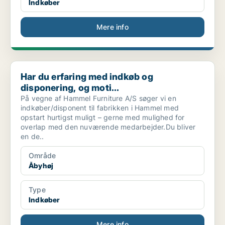
Indkøber
Mere info
Har du erfaring med indkøb og disponering, og moti...
Har du erfaring med indkøb og
disponering, og moti...
På vegne af Hammel Furniture A/S søger vi en
indkøber/disponent til fabrikken i Hammel med
opstart hurtigst muligt – gerne med mulighed for
overlap med den nuværende medarbejder.Du bliver
en de..
Område
Åbyhøj
Type
Indkøber
Mere info