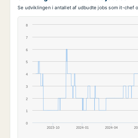
Se udviklingen i antallet af udbudte jobs som it-chef 
8
7
6
5
4
3
2
1
0
2023-10
2024-01
2024-04
20