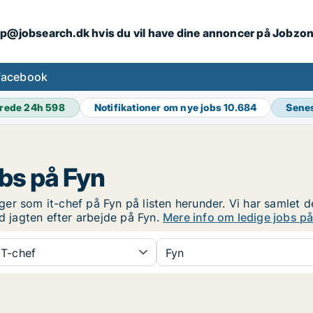
ip@jobsearch.dk hvis du vil have dine annoncer på Jobzo
facebook
rede 24h
598
Notifikationer om nye jobs
10.684
Sene
obs på Fyn
nger som it-chef på Fyn på listen herunder. Vi har samlet de
ed jagten efter arbejde på Fyn.
Mere info om ledige jobs på
IT-chef
Fyn