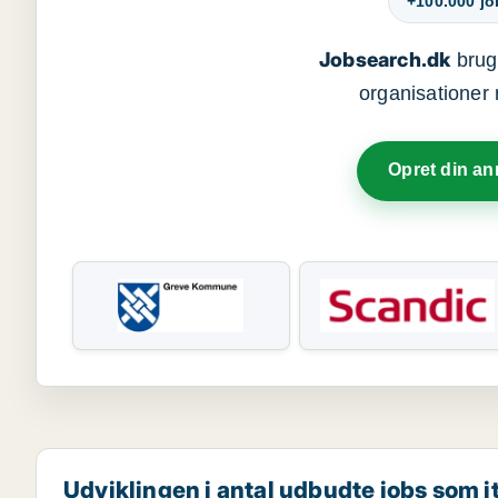
+100.000 j
Jobsearch.dk
bruge
organisationer 
Opret din a
Udviklingen i antal udbudte jobs som i