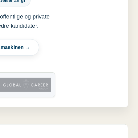
elser årligt
offentlige og private
edre kandidater.
esmaskinen →