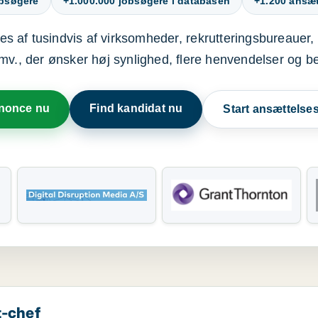
obsøgere
+1.000.000 jobsøgere i databasen
+1.200 ansætt
s af tusindvis af virksomheder, rekrutteringsbureauer, 
mv., der ønsker høj synlighed, flere henvendelser og b
nnonce nu
Find kandidat nu
Start ansættels
t-chef