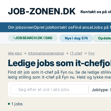
JOB-ZONEN.DK
Kontakt os på v
Om jobzonen
Opret job
Kontakt os
Find ansat
Jobs på 
JOBSEARCH.DK I DAG
Nye i dag
574
Opdate
Alle jobs
Informationsteknologi
IT-chef
Fyn
Ledige jobs som it-chefj
Find dit job som it-chef på Fyn nu. Se de ledige stilli
ledig stilling som it-chef på Fyn nu. Held og lykke m
Jobtype:
1 jobs