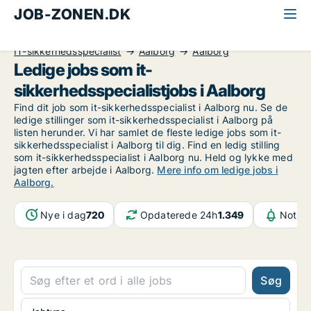
JOB-ZONEN.DK
Alle jobs
Informationsteknologi
IT-sikkerhedsspecialist
Aalborg
Aalborg
Ledige jobs som it-
sikkerhedsspecialistjobs i Aalborg
Find dit job som it-sikkerhedsspecialist i Aalborg nu. Se de
ledige stillinger som it-sikkerhedsspecialist i Aalborg på
listen herunder. Vi har samlet de fleste ledige jobs som it-
sikkerhedsspecialist i Aalborg til dig. Find en ledig stilling
som it-sikkerhedsspecialist i Aalborg nu. Held og lykke med
jagten efter arbejde i Aalborg.
Mere info om ledige jobs i
Aalborg.
Nye i dag
720
Opdaterede 24h
1.349
Notifi
Søg