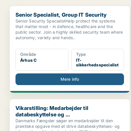
Senior Specialist, Group IT Security
Senior Specialist, Group IT Security
Senior Security SpecialistHelp protect the systems
that matter most - in defence, healthcare and the
public sector. Join a highly skilled security team where
autonomy, variety and hands..
Område
Type
Århus C
IT-
sikkerhedsspecialist
Mere info
Vikarstilling: Medarbejder til databeskyttelse og ...
Vikarstilling: Medarbejder til
databeskyttelse og ...
Danmarks Fængsler søger en medarbejder til den
praktiske opgave med at drive databeskyttelses- og