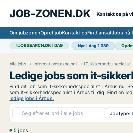
JOB-ZONEN.DK
Kontakt os på v
Om jobzonen
Opret job
Kontakt os
Find ansat
Jobs på 
JOBSEARCH.DK I DAG
Nye i dag
1.339
Opda
Alle jobs
Informationsteknologi
IT-sikkerhedsspecialist
Ledige jobs som it-sikker
Find dit job som it-sikkerhedsspecialist i Århus nu. Se
som it-sikkerhedsspecialist i Århus til dig. Find en le
ledige jobs i Århus.
Jobtype:
I
5 jobs