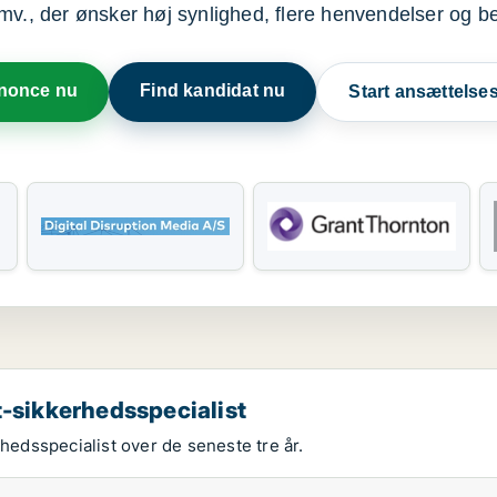
mv., der ønsker høj synlighed, flere henvendelser og b
nnonce nu
Find kandidat nu
Start ansættels
t-sikkerhedsspecialist
rhedsspecialist over de seneste tre år.