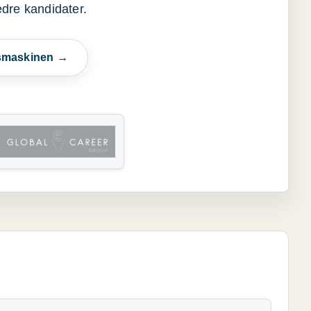
edre kandidater.
esmaskinen →