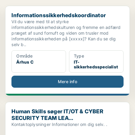
Informationssikkerhedskoordinator
Informationssikkerhedskoordinator
Vil du være med til at styrke
informationssikkerhedskulturen og fremme en adfærd
præget af sund fornuft og viden om trusler mod
informationssikkerheden på [xxxxx]? Kan du se dig
selv b..
Område
Type
Århus C
IT-
sikkerhedsspecialist
Mere info
Human Skills søger IT/OT & CYBER SECURITY TEAM LE
Human Skills søger IT/OT & CYBER
SECURITY TEAM LEA...
Kontaktoplysninger Informationer om dig selv. .