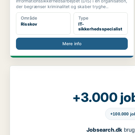
informationssikkerhedsarbejdet (DIS) i en organisation,
der begrænser kriminalitet og skaber tryghe..
Område
Type
Risskov
IT-
sikkerhedsspecialist
Mere info
+3.000 jo
+100.000 j
Jobsearch.dk
bruge