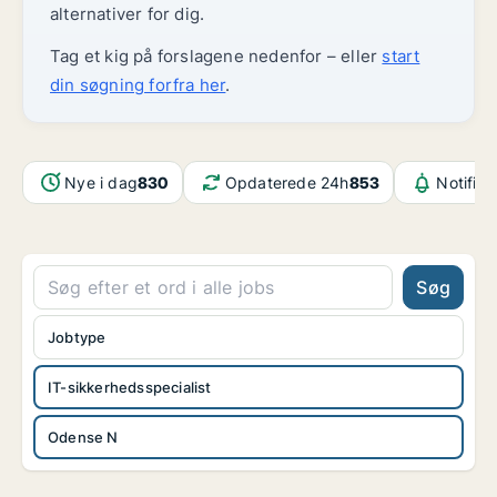
alternativer for dig.
Tag et kig på forslagene nedenfor – eller
start
din søgning forfra her
.
Nye i dag
830
Opdaterede 24h
853
Notifika
Søg
Jobtype
IT-sikkerhedsspecialist
Odense N