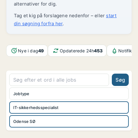
alternativer for dig.
Tag et kig på forslagene nedenfor – eller
start
din søgning forfra her
.
Nye i dag
49
Opdaterede 24h
453
Notifikat
Søg
Jobtype
IT-sikkerhedsspecialist
Odense SØ