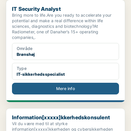
IT Security Analyst
IT Security Analyst
Bring more to life.Are you ready to accelerate your
potential and make a real difference within life
sciences, diagnostics and biotechnology?At
Radiometer, one of Danaher’s 15+ operating
companies,.
Område
Brønshøj
Type
IT-sikkerhedsspecialist
Mere info
Information[xxxxx]kkerhedskonsulent
Information[xxxxx]kkerhedskonsulent
Vil du være med til at styrke
information[xxxxx]kkerheden og cybersikkerheden