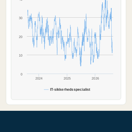
30
20
10
0
2024
2025
2026
IT-sikkerhedsspecialist