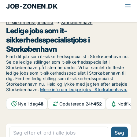
JOB-ZONEN.DK
Alle jobs
Informationsteknologi
IT-sikkerhedsspecialist
Storkøbenhavn
Ledige jobs som it-
sikkerhedsspecialistjobs i
Storkøbenhavn
Find dit job som it-sikkerhedsspecialist i Storkøbenhavn nu.
Se de ledige stillinger som it-sikkerhedsspecialist i
Storkøbenhavn på listen herunder. Vi har samlet de fleste
ledige jobs som it-sikkerhedsspecialist i Storkøbenhavn til
dig. Find en ledig stilling som it-sikkerhedsspecialist i
Storkøbenhavn nu. Held og lykke med jagten efter arbejde i
Storkøbenhavn.
Mere info om ledige jobs i Storkøbenhavn.
Nye i dag
48
Opdaterede 24h
452
Notifikat
Søg