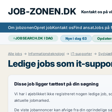
JOB-ZONEN.DK
Kontakt os på v
Om jobzonen
Opret job
Kontakt os
Find ansat
Jobs på 
JOBSEARCH.DK I DAG
Nye i dag
63
Opdater
Alle jobs
Informationsteknologi
IT-supporter
Sydsjæl
Ledige jobs som it-suppo
Disse job ligger tættest på din søgning
Vi har i øjeblikket ikke registreret nogen ledige job,
aktuelle jobmarked.
De viste jobannoncer kan afvige fra din oprindelige s