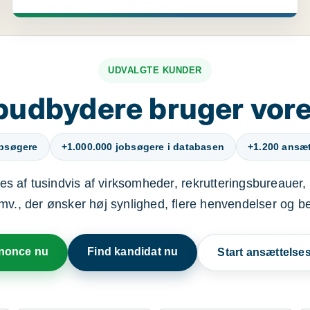
UDVALGTE KUNDER
budbydere bruger vore
obsøgere
+1.000.000 jobsøgere i databasen
+1.200 ansætt
s af tusindvis af virksomheder, rekrutteringsbureauer, 
mv., der ønsker høj synlighed, flere henvendelser og b
nnonce nu
Find kandidat nu
Start ansættels