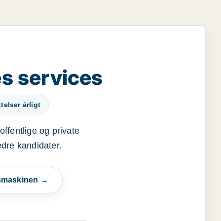
s services
elser årligt
offentlige og private
edre kandidater.
esmaskinen →