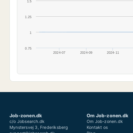
1.5
1.25
1
0.75
2024-07
2024-09
2024-11
Job-zonen.dk
Om Job-zonen.dk
c/o Jobsearch.dk
Om Job-zonen.dk
Mynstersvej 3, Frederiksberg
Kontakt os