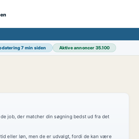
nen
pdatering
7 min siden
Aktive annoncer
35.100
r de job, der matcher din søgning bedst ud fra det
id eller løn, men de er udvalgt, fordi de kan være