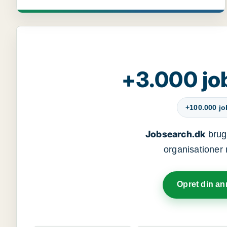
+3.000 jo
+100.000 j
Jobsearch.dk
bruge
organisationer 
Opret din a