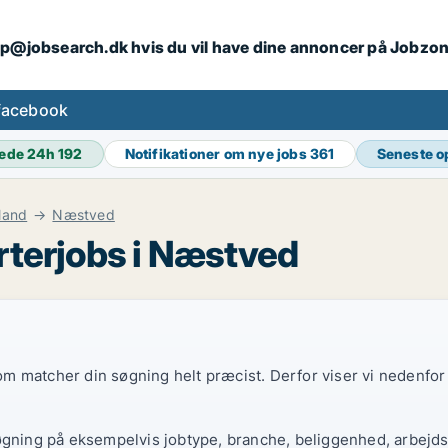
ip@jobsearch.dk hvis du vil have dine annoncer på Jobzo
facebook
ede 24h
192
Notifikationer om nye jobs
361
Seneste o
land
Næstved
rterjobs i Næstved
 som matcher din søgning helt præcist. Derfor viser vi nedenfo
øgning på eksempelvis jobtype, branche, beliggenhed, arbejdst