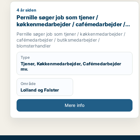
4 år siden
Pernille søger job som tjener / køkkenmedarbejde
Pernille søger job som tjener /
køkkenmedarbejder / cafémedarbejder /
butiksmedarbejder / blomsterhandler
Pernille søger job som tjener / køkkenmedarbejder /
cafémedarbejder / butiksmedarbejder /
blomsterhandler
Type
Tjener, Køkkenmedarbejder, Cafémedarbejder
mv.
Område
Lolland og Falster
Mere info