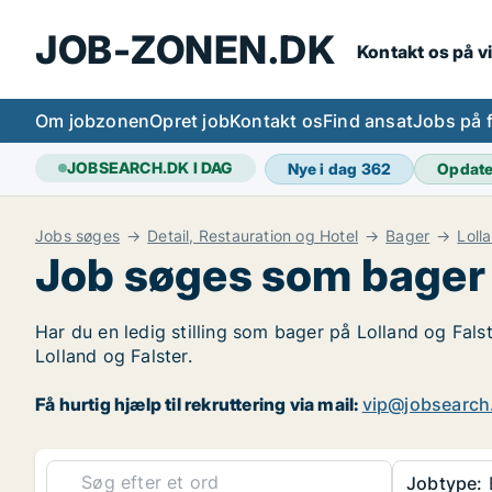
JOB-ZONEN.DK
Kontakt os på v
Om jobzonen
Opret job
Kontakt os
Find ansat
Jobs på 
JOBSEARCH.DK I DAG
Nye i dag
362
Opdat
Jobs søges
Detail, Restauration og Hotel
Bager
Loll
Job søges som bager 
Har du en ledig stilling som bager på Lolland og Fals
Lolland og Falster.
Få hurtig hjælp til rekruttering via mail:
vip@jobsearch
Jobtype: