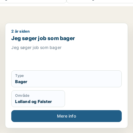
2 år siden
émedarbejder / blomsterhandler
Jeg søger job som bager
Jeg søger job som bager
Jeg søger job som bager
Type
Bager
Område
Lolland og Falster
Mere info