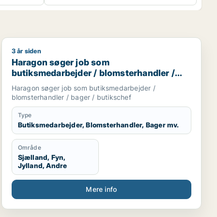
3 år siden
Haragon søger job som butiksmedarbejder / blomsterha
Haragon søger job som
butiksmedarbejder / blomsterhandler /
bager / butikschef
Haragon søger job som butiksmedarbejder /
blomsterhandler / bager / butikschef
Type
Butiksmedarbejder, Blomsterhandler, Bager mv.
Område
Sjælland, Fyn,
Jylland, Andre
Mere info