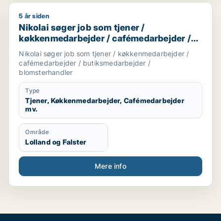
5 år siden
r / cafémedarbejder / butiksmedarbejder / blomsterhandle
Nikolai søger job som tjener / køkkenmedarbejder /
Nikolai søger job som tjener /
køkkenmedarbejder / cafémedarbejder /
butiksmedarbejder / blomsterhandler
Nikolai søger job som tjener / køkkenmedarbejder /
cafémedarbejder / butiksmedarbejder /
blomsterhandler
Type
Tjener, Køkkenmedarbejder, Cafémedarbejder
mv.
Område
Lolland og Falster
Mere info