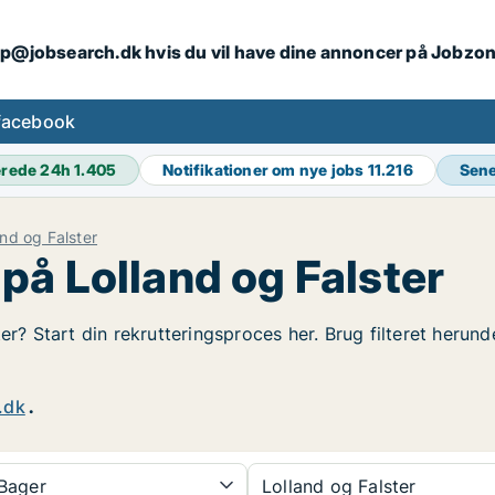
ip@jobsearch.dk hvis du vil have dine annoncer på Jobzo
facebook
erede 24h
1.405
Notifikationer om nye jobs
11.216
Sene
and og Falster
på Lolland og Falster
ter? Start din rekrutteringsproces her. Brug filteret herun
.dk
.
Bager
Lolland og Falster