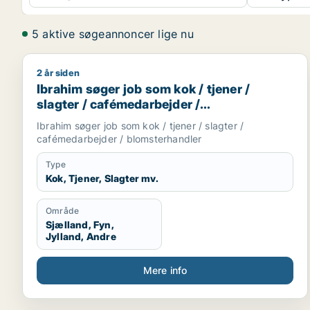
5 aktive søgeannoncer lige nu
2 år siden
Ibrahim søger job som kok / tjener / slagter / caf
Ibrahim søger job som kok / tjener /
slagter / cafémedarbejder /
blomsterhandler
Ibrahim søger job som kok / tjener / slagter /
cafémedarbejder / blomsterhandler
Type
Kok, Tjener, Slagter mv.
Område
Sjælland, Fyn,
Jylland, Andre
Mere info