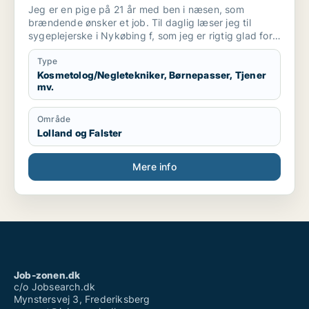
/ tjener / cafémedarbejder /
Jeg er en pige på 21 år med ben i næsen, som
butiksmedarbejder
brændende ønsker et job. Til daglig læser jeg til
sygeplejerske i Nykøbing f, som jeg er rigtig glad for.
Da jeg har svært ved at sidde stille, og rigtig gerne vil
være i gang hele siden, søger jeg et job ved siden af
Type
skolen. Jeg er en meget arbejdsom person, og tager
Kosmetolog/Negletekniker, Børnepasser, Tjener
mv.
altid mit arbejde seriøst. jeg går meget op i at være
en god kollega, at være mødestabil og altid fleksibel.
jeg er åben for at prøve noget nyt, men må også
Område
meget gerne være noget jeg har stået i før. Derfor
Lolland og Falster
står alle døre åbne.
Mere info
Job-zonen.dk
c/o Jobsearch.dk
Mynstersvej 3, Frederiksberg