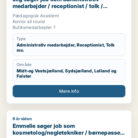
medarbejder / receptionist / tolk /
børnepasser / butiksmedarbejder
Pædagogisk Assistent
Kontor all round
Butiksmedarbejder ?
Type
Administrativ medarbejder, Receptionist, Tolk
mv.
Område
Midt-og Vestsjælland, Sydsjælland, Lolland og
Falster
Mere info
6 år siden
Emmelie søger job som kosmetolog/negletekniker / børnepas
Emmelie søger job som
kosmetolog/negletekniker / børnepasser