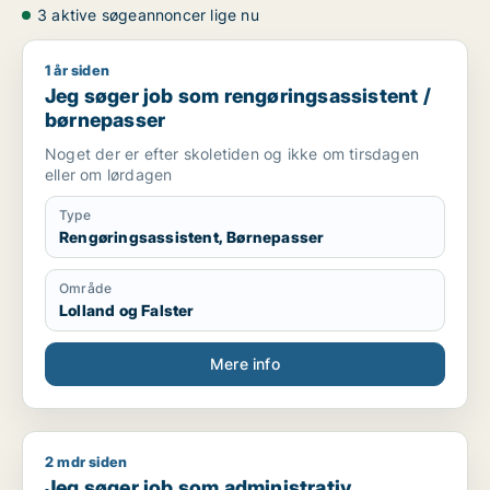
3 aktive søgeannoncer lige nu
1 år siden
Jeg søger job som rengøringsassistent / børnepasser
Jeg søger job som rengøringsassistent /
børnepasser
Noget der er efter skoletiden og ikke om tirsdagen
eller om lørdagen
Type
Rengøringsassistent, Børnepasser
Område
Lolland og Falster
Mere info
2 mdr siden
Jeg søger job som administrativ medarbejder / receptionist 
Jeg søger job som administrativ