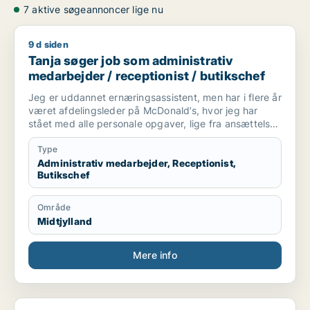
7 aktive søgeannoncer lige nu
9 d siden
Tanja søger job som administrativ medarbejder / receptionist
Tanja søger job som administrativ
medarbejder / receptionist / butikschef
Jeg er uddannet ernæringsassistent, men har i flere år
været afdelingsleder på McDonald’s, hvor jeg har
stået med alle personale opgaver, lige fra ansættelse
til vagtplanlægning. Jeg kunne godt tænke mig via
erfaring at fortsætte med at arbejde på kontor,
Type
planlægge og have med mennesker at gøre
Administrativ medarbejder, Receptionist,
Butikschef
Område
Midtjylland
Mere info