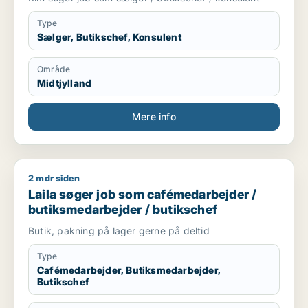
Type
Sælger, Butikschef, Konsulent
Område
Midtjylland
Mere info
2 mdr siden
Laila søger job som cafémedarbejder / butiksmedarbejder / 
Laila søger job som cafémedarbejder /
butiksmedarbejder / butikschef
Butik, pakning på lager gerne på deltid
Type
Cafémedarbejder, Butiksmedarbejder,
Butikschef