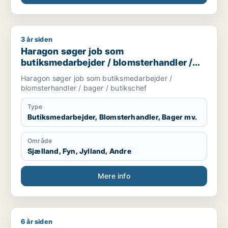
3 år siden
Haragon søger job som butiksmedarbejder / blomsterhandler
Haragon søger job som
butiksmedarbejder / blomsterhandler /
bager / butikschef
Haragon søger job som butiksmedarbejder /
blomsterhandler / bager / butikschef
Type
Butiksmedarbejder, Blomsterhandler, Bager mv.
Område
Sjælland, Fyn, Jylland, Andre
Mere info
6 år siden
Jane søger job som sælger / kreativ medarbejder / reception