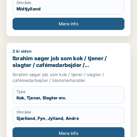
Område
Midtjylland
Mere info
2 år siden
Ibrahim søger job som kok / tjener / slagter / cafémedarbejd
Ibrahim søger job som kok / tjener /
slagter / cafémedarbejder /
blomsterhandler
Ibrahim søger job som kok / tjener / slagter /
cafémedarbejder / blomsterhandler
Type
Kok, Tjener, Slagter mv.
Område
Sjælland, Fyn, Jylland, Andre
Mere info