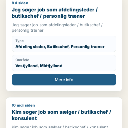
8 d siden
Jeg søger job som afdelingsleder / butikschef / personlig tr
Jeg søger job som afdelingsleder /
butikschef / personlig træner
Jeg søger job som afdelingsleder / butikschef /
personlig træner
Type
Afdelingsleder, Butikschef, Personlig træner
Område
Vestjylland, Midtjylland
Mere info
10 mdr siden
Kim søger job som sælger / butikschef / konsulent
Kim søger job som sælger / butikschef /
konsulent
Kim søger job som sælger / butikschef / konsulent