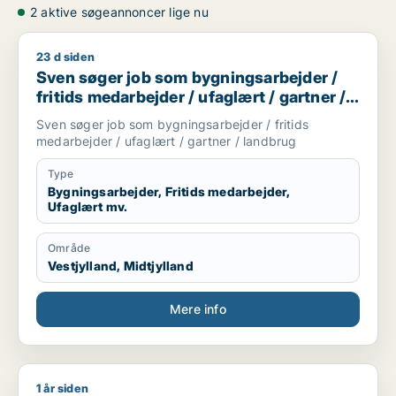
2 aktive søgeannoncer lige nu
23 d siden
Sven søger job som bygningsarbejder / fritids medarbejder /
Sven søger job som bygningsarbejder /
fritids medarbejder / ufaglært / gartner /
landbrug
Sven søger job som bygningsarbejder / fritids
medarbejder / ufaglært / gartner / landbrug
Type
Bygningsarbejder, Fritids medarbejder,
Ufaglært mv.
Område
Vestjylland, Midtjylland
Mere info
1 år siden
Mohsen søger job som byggeleder / bygningsingeniør / natu