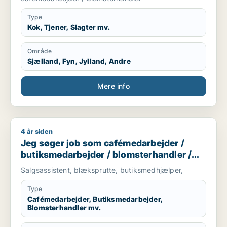
Type
Kok, Tjener, Slagter mv.
Område
Sjælland, Fyn, Jylland, Andre
Mere info
4 år siden
Jeg søger job som cafémedarbejder / butiksmedarbejder / b
Jeg søger job som cafémedarbejder /
butiksmedarbejder / blomsterhandler /
bager / hotelmedarbejder
Salgsassistent, blæksprutte, butiksmedhjælper,
Type
Cafémedarbejder, Butiksmedarbejder,
Blomsterhandler mv.