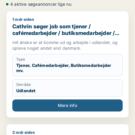
4 aktive søgeannoncer lige nu
1 mdr siden
Cathrin søger job som tjener / cafémedarbejder / butiksmed
Cathrin søger job som tjener /
cafémedarbejder / butiksmedarbejder /
hotelmedarbejder
mit ønske er at komme ud og arbejde i udlandet, og
opleve noget andet end danmark.
Type
Tjener, Cafémedarbejder, Butiksmedarbejder
mv.
Område
Udlandet
Mere info
2 mdr siden
Jeppe søger job som tjener / cafémedarbejder / butiksmeda