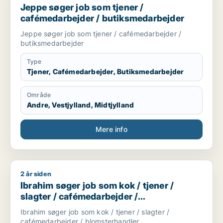
Jeppe søger job som tjener /
cafémedarbejder / butiksmedarbejder
Jeppe søger job som tjener / cafémedarbejder /
butiksmedarbejder
Type
Tjener, Cafémedarbejder, Butiksmedarbejder
Område
Andre, Vestjylland, Midtjylland
Mere info
2 år siden
Ibrahim søger job som kok / tjener / slagter / cafémedarbejd
Ibrahim søger job som kok / tjener /
slagter / cafémedarbejder /
blomsterhandler
Ibrahim søger job som kok / tjener / slagter /
cafémedarbejder / blomsterhandler