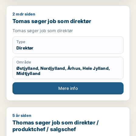
2 mdr siden
Tomas søger job som direktør
Tomas søger job som direktør
Tomas søger job som direktør
Type
Direktør
Område
Østjylland, Nordjylland, Århus, Hele Jylland,
Midtjylland
Mere info
5 år siden
Thomas søger job som direktør / produktchef / salgschef
Thomas søger job som direktør /
produktchef / salgschef