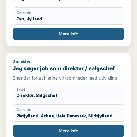
Område
Fyn, Jylland
Mere info
6 år siden
Jeg søger job som direktør / salgschef
Jeg søger job som direktør / salgschef
Brænder for at hjælpe virksomheder med udvikling
Type
Direktør, Salgschef
Område
Østjylland, Århus, Hele Danmark, Midtjylland
Mere info