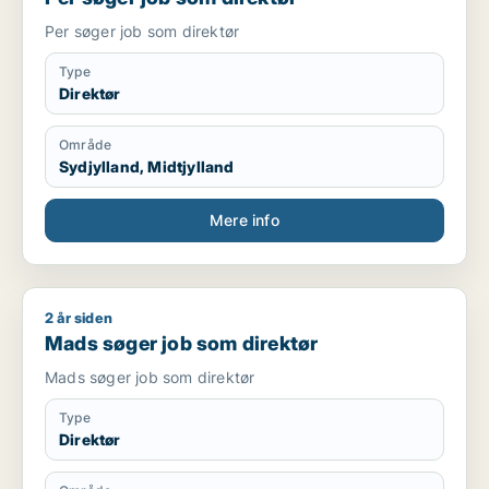
Per søger job som direktør
Type
Direktør
Område
Sydjylland, Midtjylland
Mere info
2 år siden
Mads søger job som direktør
Mads søger job som direktør
Mads søger job som direktør
Type
Direktør