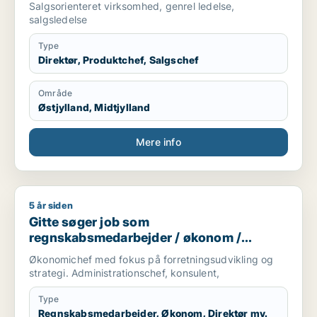
Salgsorienteret virksomhed, genrel ledelse,
salgsledelse
Type
Direktør, Produktchef, Salgschef
Område
Østjylland, Midtjylland
Mere info
5 år siden
Gitte søger job som regnskabsmedarbejder / økonom / direktør
Gitte søger job som
regnskabsmedarbejder / økonom /
direktør / hr-chef / lønspecialist
Økonomichef med fokus på forretningsudvikling og
strategi. Administrationschef, konsulent,
Type
Regnskabsmedarbejder, Økonom, Direktør mv.