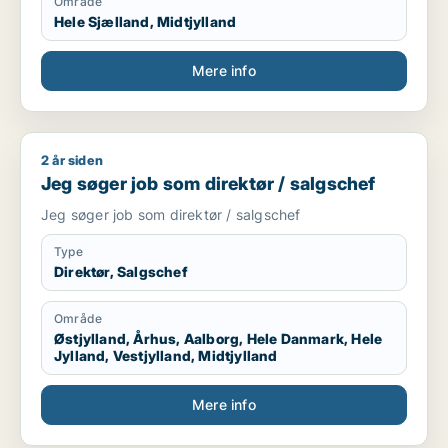
Område
Hele Sjælland, Midtjylland
Mere info
2 år siden
Jeg søger job som direktør / salgschef
Jeg søger job som direktør / salgschef
Jeg søger job som direktør / salgschef
Type
Direktør, Salgschef
Område
Østjylland, Århus, Aalborg, Hele Danmark, Hele
Jylland, Vestjylland, Midtjylland
Mere info