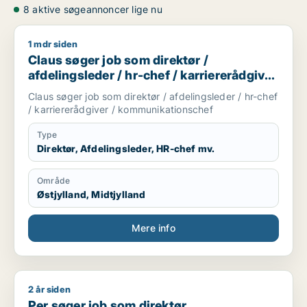
8 aktive søgeannoncer lige nu
1 mdr siden
Claus søger job som direktør / afdelingsleder / hr-chef / ka
Claus søger job som direktør /
afdelingsleder / hr-chef / karriererådgiver
/ kommunikationschef
Claus søger job som direktør / afdelingsleder / hr-chef
/ karriererådgiver / kommunikationschef
Type
Direktør, Afdelingsleder, HR-chef mv.
Område
Østjylland, Midtjylland
Mere info
2 år siden
Per søger job som direktør
Per søger job som direktør