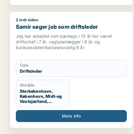
2 mdr siden
Samir søger job som driftsleder
Samir søger job som driftsleder
Jeg har arbejdet som pædago i 10 år har været
driftschef i 7 år. vagtplanlægger i 8 år. og
butiksassisten/lukkeansvarlig 8 år
Type
Driftsleder
Område
Storkøbenhavn,
København, Midt-og
Vestsjælland,
Sydsjælland, Lolland
og Falster
Mere info