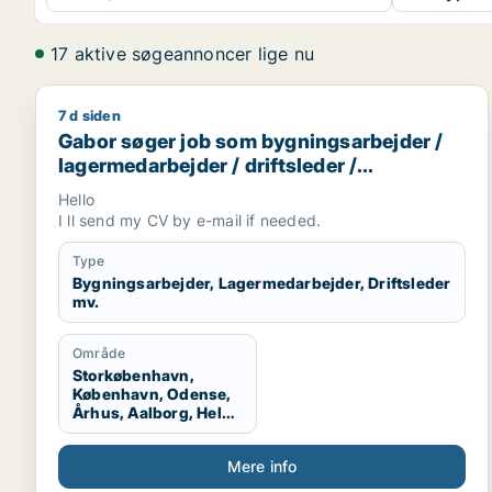
17 aktive søgeannoncer lige nu
7 d siden
Gabor søger job som bygningsarbejder / lagermedar
Gabor søger job som bygningsarbejder /
lagermedarbejder / driftsleder /
ungarbejder / ufaglært
Hello
I ll send my CV by e-mail if needed.
Type
Bygningsarbejder, Lagermedarbejder, Driftsleder
mv.
Område
Storkøbenhavn,
København, Odense,
Århus, Aalborg, Hele
Danmark
Mere info