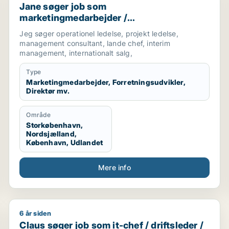
Jane søger job som
marketingmedarbejder /
forretningsudvikler / direktør /
Jeg søger operationel ledelse, projekt ledelse,
projektleder / driftsleder
management consultant, lande chef, interim
management, internationalt salg,
Type
Marketingmedarbejder, Forretningsudvikler,
Direktør mv.
Område
Storkøbenhavn,
Nordsjælland,
København, Udlandet
Mere info
6 år siden
lent / salgschef
Claus søger job som it-chef / driftsleder / afdelingsl
Claus søger job som it-chef / driftsleder /