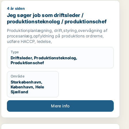
• Competent in Microsoft Office, RentalPoint, Logic
4 år siden
r / kontorassistent
Jeg søger job som driftsleder / produktionsteknolog 
Pro, ProTools, MuseScore, and Sibelius
Jeg søger job som driftsleder /
produktionsteknolog / produktionschef
Produktionplanlægning, drift,styring,overvågning af
procesanlæg,opfyldning på produktions ordrerne,
udføre HACCP, ledelse,
Type
Driftsleder, Produktionsteknolog,
Produktionschef
Område
Storkøbenhavn,
København, Hele
Sjælland
Mere info