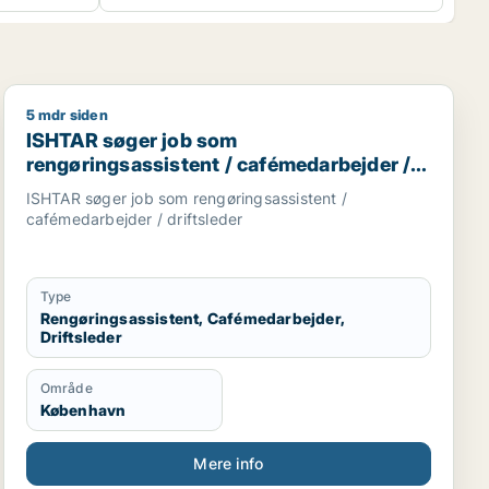
5 mdr siden
bygningsarbejder / lagermedarbejder / mekaniker
ISHTAR søger job som rengøringsassistent / cafémedarb
ISHTAR søger job som
rengøringsassistent / cafémedarbejder /
driftsleder
ISHTAR søger job som rengøringsassistent /
cafémedarbejder / driftsleder
Type
Rengøringsassistent, Cafémedarbejder,
Driftsleder
Område
København
Mere info