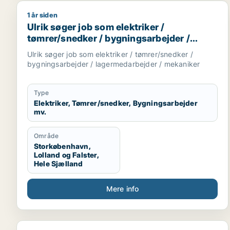
1 år siden
Ulrik søger job som elektriker / tømrer/snedker /
Ulrik søger job som elektriker /
tømrer/snedker / bygningsarbejder /
lagermedarbejder / mekaniker
Ulrik søger job som elektriker / tømrer/snedker /
bygningsarbejder / lagermedarbejder / mekaniker
Type
Elektriker, Tømrer/snedker, Bygningsarbejder
mv.
Område
Storkøbenhavn,
Lolland og Falster,
Hele Sjælland
Mere info