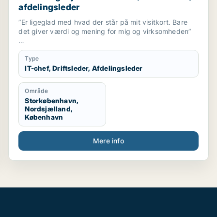
afdelingsleder
”Er ligeglad med hvad der står på mit visitkort. Bare
det giver værdi og mening for mig og virksomheden”
Ekstrovert – og coachende ledelsesstil
Type
Mange års personaleledelse erfaring inden for
IT-chef, Driftsleder, Afdelingsleder
kundeservice og centre, salg, og kompetence
udvikling
Område
Administration, vagtcentraler og kontrolrum, IT-, drift -
Storkøbenhavn,
og support afdelinger, operationel overvågning
Nordsjælland,
København
Resultat- kunde - forretnings - og handlingsorienteret.
Mere info
Stærk kommunikator.
Struktureret.
Empatisk og fleksibel.
Agere hurtigt når situationen kræver det.
Ser løsninger frem for problemer.