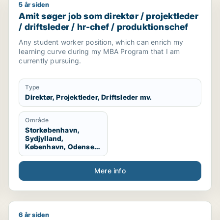
5 år siden
/ marketingmedarbejder / sælger / forretningsudvikler 
Amit søger job som direktør / projektleder / driftsle
Amit søger job som direktør / projektleder
/ driftsleder / hr-chef / produktionschef
Any student worker position, which can enrich my
learning curve during my MBA Program that I am
currently pursuing.
Type
Direktør, Projektleder, Driftsleder mv.
Område
Storkøbenhavn,
Sydjylland,
København, Odense,
Udlandet
Mere info
6 år siden
leder / afdelingsleder / supply chain management
Jane søger job som marketingmedarbejder / forretning