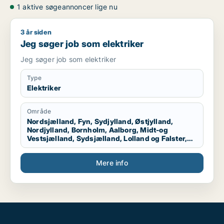
1 aktive søgeannoncer lige nu
3 år siden
Jeg søger job som elektriker
Jeg søger job som elektriker
Jeg søger job som elektriker
Type
Elektriker
Område
Nordsjælland, Fyn, Sydjylland, Østjylland,
Nordjylland, Bornholm, Aalborg, Midt-og
Vestsjælland, Sydsjælland, Lolland og Falster,
Grønland, Færøerne, Udlandet, Hele Sjælland,
Hele Jylland, Vestjylland, Midtjylland
Mere info