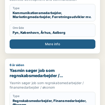
Type
Kommunikationsmedarbejder,
Marketingmedarbejder, Forretningsudvikler mv.
Område
Fyn, København, Århus, Aalborg
Mere info
6 år siden
Yasmin søger job som regnskabsmedarbejder / finansmedar
Yasmin søger job som
regnskabsmedarbejder /
finansmedarbejder / økonom
Yasmin søger job som regnskabsmedarbejder /
finansmedarbejder / økonom
Type
Regnskabsmedarbejder, Finansmedarbejder,
Økonom