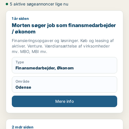
5 aktive søgeannoncer lige nu
1 år siden
Morten søger job som finansmedarbejder / økonom
Morten søger job som finansmedarbejder
/ økonom
Finansieringsopgaver og løsninger. Køb og leasing af
aktiver. Venture. Værdiansættelse af virksomheder
mv. MBO, MBI mv.
Type
Finansmedarbejder, Økonom
Område
Odense
Mere info
2 mdr siden
Minas søger job som lærer / pædagogmedhjælper / finansmed