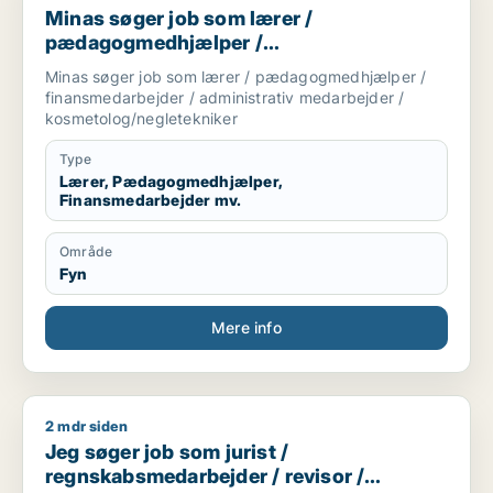
Minas søger job som lærer /
pædagogmedhjælper /
finansmedarbejder / administrativ
Minas søger job som lærer / pædagogmedhjælper /
medarbejder / kosmetolog/negletekniker
finansmedarbejder / administrativ medarbejder /
kosmetolog/negletekniker
Type
Lærer, Pædagogmedhjælper,
Finansmedarbejder mv.
Område
Fyn
Mere info
2 mdr siden
Jeg søger job som jurist / regnskabsmedarbejder / revisor 
Jeg søger job som jurist /
regnskabsmedarbejder / revisor /