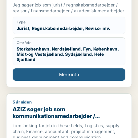
finansmedarbejder / akademisk
Jeg søger job som jurist / regnskabsmedarbejder /
medarbejder
revisor / finansmedarbejder / akademisk medarbejder
Type
Jurist, Regnskabsmedarbejder, Revisor mv.
Område
Storkøbenhavn, Nordsjælland, Fyn, København,
Midt-og Vestsjælland, Sydsjælland, Hele
Sjælland
Mere info
5 år siden
AZIZ søger job som kommunikationsmedarbejder / marketingm
AZIZ søger job som
kommunikationsmedarbejder /
marketingmedarbejder /
i am looking for job in these fields, Logistics, supply
forretningsudvikler /
chain, Finance, accountant, project management,
regnskabsmedarbejder / revisor
business development and communication