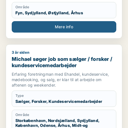
Område
Fyn, Sydjylland, Østjylland, Århus
Mere info
3 år siden
Michael søger job som sælger / forsker / kundeservicemeda
Michael søger job som sælger / forsker /
kundeservicemedarbejder
Erfaring foretningman med Ehandel, kundeservice,
mødebooking, og salg, er klar til at arbejde om
aftenen og weekender.
Type
Sælger, Forsker, Kundeservicemedarbejder
Område
Storkøbenhavn, Nordsjælland, Sydjylland,
København, Odense, Århus, Midt-og