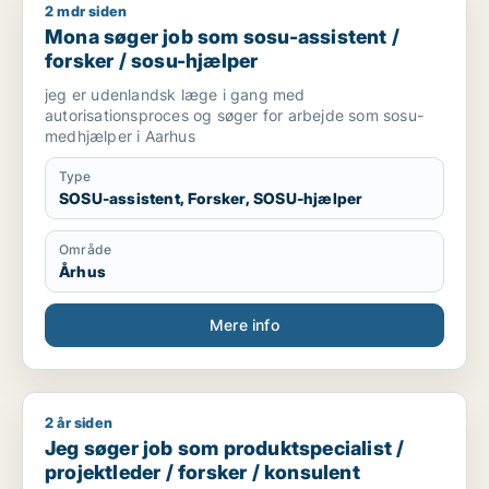
2 mdr siden
Mona søger job som sosu-assistent / forsker / sosu-hjælper
Mona søger job som sosu-assistent /
forsker / sosu-hjælper
jeg er udenlandsk læge i gang med
autorisationsproces og søger for arbejde som sosu-
medhjælper i Aarhus
Type
SOSU-assistent, Forsker, SOSU-hjælper
Område
Århus
Mere info
2 år siden
Jeg søger job som produktspecialist / projektleder / forsker 
Jeg søger job som produktspecialist /
projektleder / forsker / konsulent