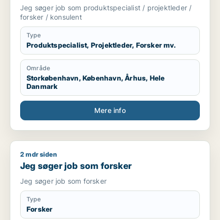
Jeg søger job som produktspecialist / projektleder /
forsker / konsulent
Type
Produktspecialist, Projektleder, Forsker mv.
Område
Storkøbenhavn, København, Århus, Hele
Danmark
Mere info
2 mdr siden
Jeg søger job som forsker
Jeg søger job som forsker
Jeg søger job som forsker
Type
Forsker