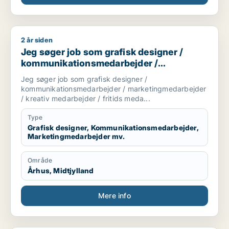
2 år siden
Jeg søger job som grafisk designer / kommunikationsmedarb
Jeg søger job som grafisk designer /
kommunikationsmedarbejder /
marketingmedarbejder / kreativ
Jeg søger job som grafisk designer /
medarbejder / fritids medarbejder
kommunikationsmedarbejder / marketingmedarbejder
/ kreativ medarbejder / fritids meda...
Type
Grafisk designer, Kommunikationsmedarbejder,
Marketingmedarbejder mv.
Område
Århus, Midtjylland
Mere info