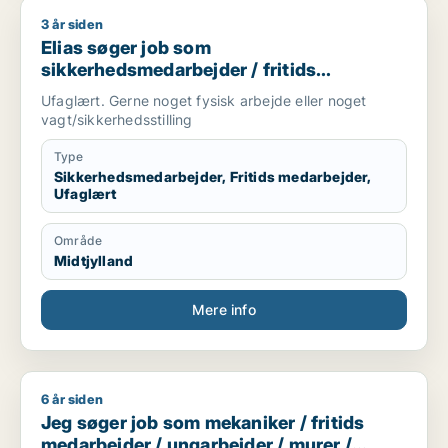
3 år siden
Elias søger job som sikkerhedsmedarbejder / fritids medarbe
Elias søger job som
sikkerhedsmedarbejder / fritids
medarbejder / ufaglært
Ufaglært. Gerne noget fysisk arbejde eller noget
vagt/sikkerhedsstilling
Type
Sikkerhedsmedarbejder, Fritids medarbejder,
Ufaglært
Område
Midtjylland
Mere info
6 år siden
Jeg søger job som mekaniker / fritids medarbejder / ungarb
Jeg søger job som mekaniker / fritids
medarbejder / ungarbejder / murer /