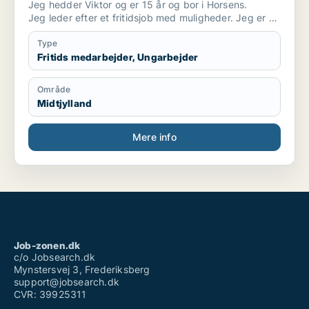
Jeg hedder Viktor og er 15 år og bor i Horsens.
Jeg leder efter et fritidsjob med muligheder. Jeg er en
glad og frisk dreng der er klar på det hele og elsker
at omgås med mennesker. Har et ønske om en job
Type
med mennesker og ikke mere end 25km fra Horsens
Fritids medarbejder, Ungarbejder
midtby. Jeg kan omgås med alle og har erfaring med
mennesker.
Område
Midtjylland
Mere info
Job-zonen.dk
c/o Jobsearch.dk
Mynstersvej 3, Frederiksberg
support@jobsearch.dk
CVR: 39925311