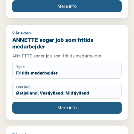
Mere info
2 år siden
ANNETTE søger job som fritids medarbejder
ANNETTE søger job som fritids
medarbejder
ANNETTE søger job som fritids medarbejder
Type
Fritids medarbejder
Område
Østjylland, Vestjylland, Midtjylland
Mere info