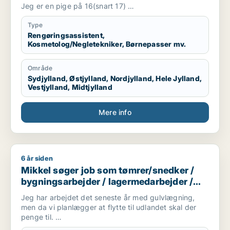
Jeg er en pige på 16(snart 17)
Går på en efterskole indtil sommer
Jeg er hjemme i nogle weekender
Type
Er glad, venlig og hjælpsom
Rengøringsassistent,
Kosmetolog/Negletekniker, Børnepasser mv.
Område
Sydjylland, Østjylland, Nordjylland, Hele Jylland,
Vestjylland, Midtjylland
Mere info
6 år siden
Mikkel søger job som tømrer/snedker / bygningsarbejder / la
Mikkel søger job som tømrer/snedker /
bygningsarbejder / lagermedarbejder /
fritids medarbejder / ufaglært
Jeg har arbejdet det seneste år med gulvlægning,
men da vi planlægger at flytte til udlandet skal der
penge til.