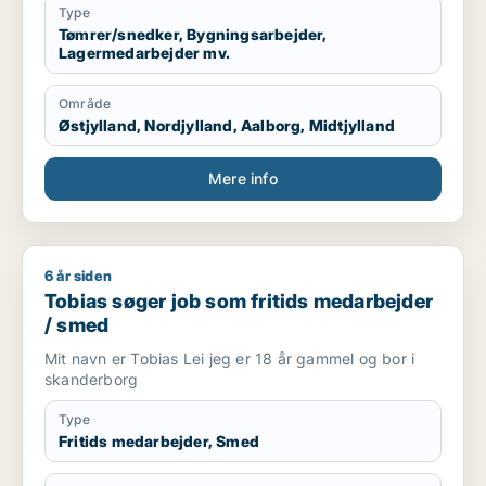
Derfor søger jeg deltid/fuldtid indtil det hele er på
Type
plads.
Tømrer/snedker, Bygningsarbejder,
Lagermedarbejder mv.
Område
Østjylland, Nordjylland, Aalborg, Midtjylland
Mere info
6 år siden
Tobias søger job som fritids medarbejder / smed
Tobias søger job som fritids medarbejder
/ smed
Mit navn er Tobias Lei jeg er 18 år gammel og bor i
skanderborg
Type
Fritids medarbejder, Smed