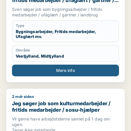
fritids medarbejder / ufaglært / gartner /
landbrug
Sven søger job som bygningsarbejder / fritids
medarbejder / ufaglært / gartner / landbrug
Type
Bygningsarbejder, Fritids medarbejder,
Ufaglært mv.
Område
Vestjylland, Midtjylland
Mere info
2 mdr siden
Jeg søger job som kulturmedarbejder / fritids medarbejder /
Jeg søger job som kulturmedarbejder /
fritids medarbejder / sosu-hjælper
Vil gerne have arbejdstiderne samlet på 1 dag om
ugen.
Tager ikke natarbejde.