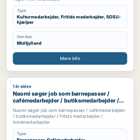
Type
Kulturmedarbejder, Fritids medarbejder, SOSU-
hjælper
Område
Midtjylland
Mere info
1 år siden
Naomi søger job som børnepasser / cafémedarbejder / butik
Naomi søger job som børnepasser /
cafémedarbejder / butiksmedarbejder /
fritids medarbejder / hotelmedarbejder
Naomi søger job som børnepasser / cafémedarbejder
/ butiksmedarbejder / fritids medarbejder /
hotelmedarbejder
Type
Børnepasser, Cafémedarbejder,