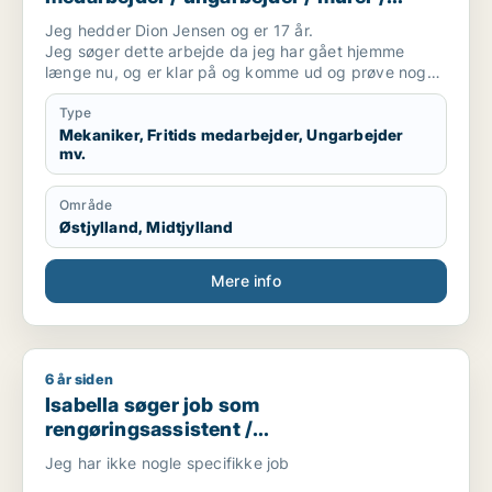
kundeservicemedarbejder
Jeg hedder Dion Jensen og er 17 år.
Jeg søger dette arbejde da jeg har gået hjemme
længe nu, og er klar på og komme ud og prøve noget.
Derfor søger jeg et arbejde. Jeg er villig til at tage
flere timer hvis det skulle være det.
Type
Derfor sender jeg en ansøgning.
Mekaniker, Fritids medarbejder, Ungarbejder
mv.
Jeg er en meget åben person efter jeg har flyttet
skole 2 gange.
Jeg er meget god med andre mennesker og klar på
Område
diverse udfordringer.
Østjylland, Midtjylland
Jeg er meget smilene og tænker for det meste
positivt.
Mere info
6 år siden
Isabella søger job som rengøringsassistent / kosmetolog/negle
Isabella søger job som
rengøringsassistent /
kosmetolog/negletekniker / børnepasser
Jeg har ikke nogle specifikke job
/ frivillig / fritids medarbejder