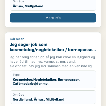
Område
Århus, Midtjylland
Mere info
6 år siden
Jeg søger job som kosmetolog/negletekniker / børnepasser /
Jeg søger job som
kosmetolog/negletekniker / børnepasser
/ cafémedarbejder / blomsterhandler /
jeg har brug for et job så jeg kan købe en lejlighed og
fritids medarbejder
have råd til mad, lys, varme, strøm, vand,
elektricitet..osv jeg bor sammen med en veninde lige
nu men hun skal bo med sin kæreste.
Type
Kosmetolog/Negletekniker, Børnepasser,
Cafémedarbejder mv.
Område
Nordjylland, Århus, Midtjylland