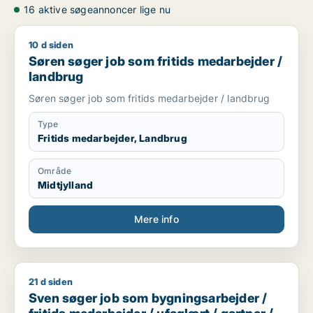
16 aktive søgeannoncer lige nu
10 d siden
Søren søger job som fritids medarbejder / landbrug
Søren søger job som fritids medarbejder /
landbrug
Søren søger job som fritids medarbejder / landbrug
Type
Fritids medarbejder, Landbrug
Område
Midtjylland
Mere info
21 d siden
Sven søger job som bygningsarbejder / fritids medarbejder /
Sven søger job som bygningsarbejder /