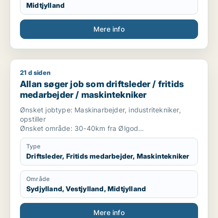
Midtjylland
Mere info
21 d siden
Allan søger job som driftsleder / fritids medarbejder / maski
Allan søger job som driftsleder / fritids
medarbejder / maskintekniker
Ønsket jobtype: Maskinarbejder, industritekniker,
opstiller
Ønsket område: 30-40km fra Ølgod
Uddannelsesniveau: Mellem lang
Uddannelser: Landbrugsmekaniker, industritekniker
Type
Nuværende jobstatus: Er i job lige nu
Driftsleder, Fritids medarbejder, Maskintekniker
Erfaring: 33 år
Lønforventning: 36000 kr. pr. md.
Område
Ønsket ansættelsesform: Fastansættelse
Sydjylland, Vestjylland, Midtjylland
Bemærkninger: Jeg søger job som Maskinarbejder,
industritekniker, opstiller
Mere info