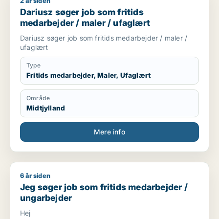
2 år siden
Dariusz søger job som fritids medarbejder / maler / ufaglært
Dariusz søger job som fritids
medarbejder / maler / ufaglært
Dariusz søger job som fritids medarbejder / maler /
ufaglært
Type
Fritids medarbejder, Maler, Ufaglært
Område
Midtjylland
Mere info
6 år siden
Jeg søger job som fritids medarbejder / ungarbejder
Jeg søger job som fritids medarbejder /
ungarbejder
Hej