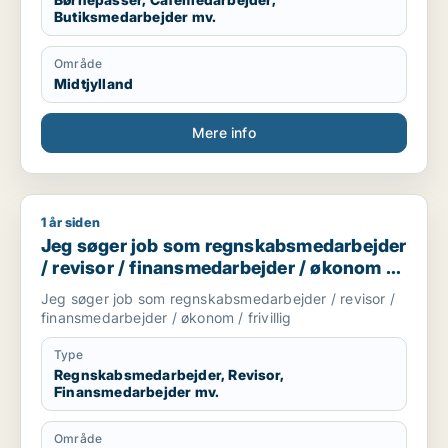
Butiksmedarbejder mv.
Område
Midtjylland
Mere info
1 år siden
Jeg søger job som regnskabsmedarbejder / revisor / finansme
Jeg søger job som regnskabsmedarbejder
/ revisor / finansmedarbejder / økonom /
frivillig
Jeg søger job som regnskabsmedarbejder / revisor /
finansmedarbejder / økonom / frivillig
Type
Regnskabsmedarbejder, Revisor,
Finansmedarbejder mv.
Område