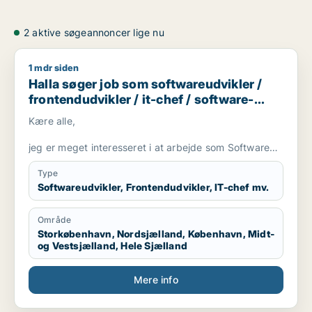
2 aktive søgeannoncer lige nu
1 mdr siden
Halla søger job som softwareudvikler / frontendudvikler / it-
Halla søger job som softwareudvikler /
frontendudvikler / it-chef / software-
tester
Kære alle,
jeg er meget interesseret i at arbejde som Software
Consultant eller Full Stack Developer eller andet der
passe til hvad jeg har læst.
Type
Softwareudvikler, Frontendudvikler, IT-chef mv.
Jeg blev færdiguddannet som Diplomingeniør i IT og
Økonomi fra DTU og CBS i september 2025. Under
Område
min uddannelse og efterfølgende har jeg arbejdet
Storkøbenhavn, Nordsjælland, København, Midt-
som Full Stack Developer, hvor jeg har udviklet både
og Vestsjælland, Hele Sjælland
frontend- og backend-løsninger.
Jeg har erfaring med at designe komplette
Mere info
softwareløsninger fra idé til implementering, herunder
kravanalyse, softwarearkitektur, UML-modellering,