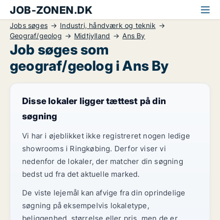
JOB-ZONEN.DK
Jobs søges
Industri, håndværk og teknik
Geograf/geolog
Midtjylland
Ans By
Job søges som
geograf/geolog i Ans By
Disse lokaler ligger tættest på din
søgning
Vi har i øjeblikket ikke registreret nogen ledige
showrooms i Ringkøbing. Derfor viser vi
nedenfor de lokaler, der matcher din søgning
bedst ud fra det aktuelle marked.
De viste lejemål kan afvige fra din oprindelige
søgning på eksempelvis lokaletype,
beliggenhed, størrelse eller pris, men de er