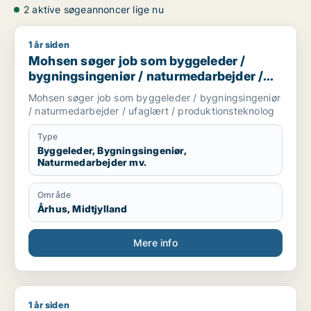
2 aktive søgeannoncer lige nu
1 år siden
Mohsen søger job som byggeleder / bygningsingeniør / natu
Mohsen søger job som byggeleder /
bygningsingeniør / naturmedarbejder /
ufaglært / produktionsteknolog
Mohsen søger job som byggeleder / bygningsingeniør
/ naturmedarbejder / ufaglært / produktionsteknolog
Type
Byggeleder, Bygningsingeniør,
Naturmedarbejder mv.
Område
Århus, Midtjylland
Mere info
1 år siden
Funsho søger job som lagermedarbejder / bygningsingeniør /