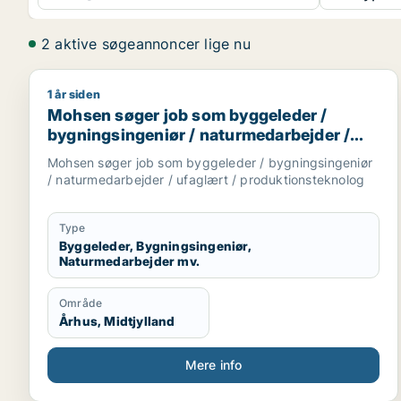
2 aktive søgeannoncer lige nu
1 år siden
Mohsen søger job som byggeleder / bygningsingeni
Mohsen søger job som byggeleder /
bygningsingeniør / naturmedarbejder /
ufaglært / produktionsteknolog
Mohsen søger job som byggeleder / bygningsingeniør
/ naturmedarbejder / ufaglært / produktionsteknolog
Type
Byggeleder, Bygningsingeniør,
Naturmedarbejder mv.
Område
Århus, Midtjylland
Mere info