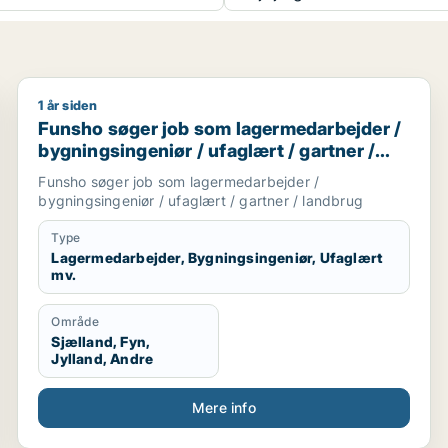
1 år siden
ør / naturmedarbejder / ufaglært / produktionsteknolog
Funsho søger job som lagermedarbejder / bygningsing
Funsho søger job som lagermedarbejder /
bygningsingeniør / ufaglært / gartner /
landbrug
Funsho søger job som lagermedarbejder /
bygningsingeniør / ufaglært / gartner / landbrug
Type
Lagermedarbejder, Bygningsingeniør, Ufaglært
mv.
Område
Sjælland, Fyn,
Jylland, Andre
Mere info