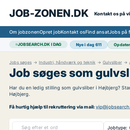
JOB-ZONEN.DK
Kontakt os på v
Om jobzonen
Opret job
Kontakt os
Find ansat
Jobs på 
JOBSEARCH.DK I DAG
Nye i dag
611
Opdate
Jobs søges
Industri, håndværk og teknik
Gulvsliber
Job søges som gulvsli
Har du en ledig stilling som gulvsliber i Højbjerg? Sta
Højbjerg.
Få hurtig hjælp til rekruttering via mail:
vip@jobsearch
Jobtype:
G