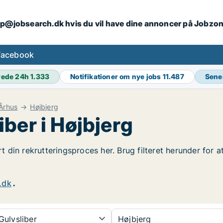
ip@jobsearch.dk hvis du vil have dine annoncer på Jobzo
facebook
rede 24h
1.333
Notifikationer om nye jobs
11.487
Sene
Århus
Højbjerg
ber i Højbjerg
rt din rekrutteringsproces her. Brug filteret herunder for 
.dk
.
ulvsliber
Højbjerg