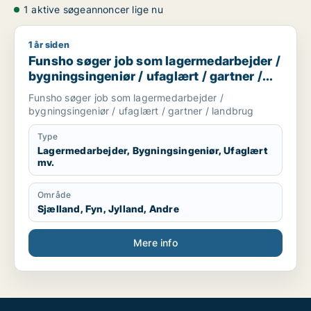
1 aktive søgeannoncer lige nu
1 år siden
Funsho søger job som lagermedarbejder / bygningsingeniør /
Funsho søger job som lagermedarbejder /
bygningsingeniør / ufaglært / gartner /
landbrug
Funsho søger job som lagermedarbejder /
bygningsingeniør / ufaglært / gartner / landbrug
Type
Lagermedarbejder, Bygningsingeniør, Ufaglært
mv.
Område
Sjælland, Fyn, Jylland, Andre
Mere info