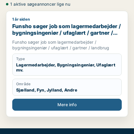
1 aktive søgeannoncer lige nu
1 år siden
Funsho søger job som lagermedarbejder / bygningsingeniør /
Funsho søger job som lagermedarbejder /
bygningsingeniør / ufaglært / gartner /
landbrug
Funsho søger job som lagermedarbejder /
bygningsingeniør / ufaglært / gartner / landbrug
Type
Lagermedarbejder, Bygningsingeniør, Ufaglært
mv.
Område
Sjælland, Fyn, Jylland, Andre
Mere info